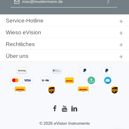
Ich habe die
Datenschutzbestimmungen
zur Kenntnis
genommen und die
AGB
gelesen und bin mit ihnen
Service-Hotline
einverstanden.
Wieso eVision
Rechtliches
Über uns
© 2026 eVision Instruments