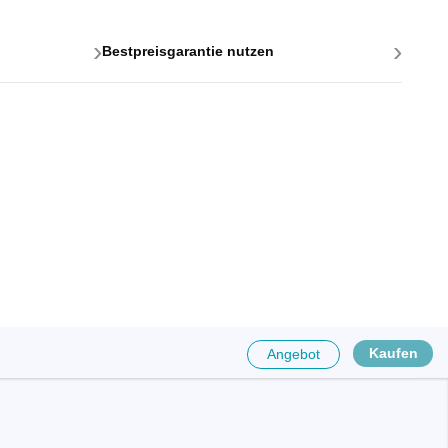
›
›
Bestpreisgarantie nutzen
ttstellen
ponenten
Kaufen
Angebot