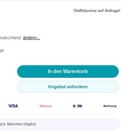
Staffelpreise auf Anfrage!
r
äte
eutschland
ändern...
toren
age
ster
en
sse
ör
In den Warenkorb
Angebot anfordern
ng b. München möglich