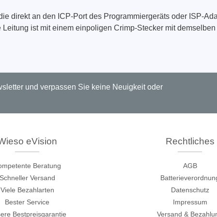
te, die direkt an den ICP-Port des Programmiergeräts oder ISP
Leitung ist mit einem einpoligen Crimp-Stecker mit demselben
Technovations
Saleae
ed Logic Analyzer
Logic Analyzer
er & Analyzer für
Zubehör
ikationsprotokolle
letter und verpassen Sie keine Neuigkeit oder
er & Analyzer für
rprotokolle
g Software für Tektronix
oskope
Wieso eVision
Rechtliches
ompetente Beratung
AGB
ek
Siglent
Schneller Versand
Batterieverordnun
Viele Bezahlarten
Datenschutz
d Tastkopf & Boardkits
DC Labornetzgeräte
Bester Service
Impressum
r
Digital Multimeter
ere Bestpreisgarantie
Versand & Bezahlu