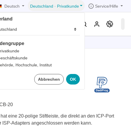
Deutsch
Service/Hilfe
Deutschland
·
Privatkunde
erland
eller
Service & Wissen
dengruppe
tionen
tionen
tionen
tionen
tionen
rivatkunde
eschäftskunde
er
ehörde, Hochschule, Institut
ds
in ISP Split Kabel
Abbrechen
OK
er
rds
er
ter
CB-20
hat eine 20-polige Stiftleiste, die direkt an den ICP-Port
r ISP-Adapters angeschlossen werden kann.
ts