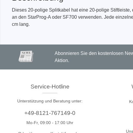
Dieses 20-polige Splitkabel hat eine 20-polige Stiftleis
an den StarProg-A oder SF700 verwenden. Jede einzelne 
PEmicro
Prodigy 
cm lang.
In-System Programmer &
Embedd
Debugger
Exercis
Debugger Software
Kommun
Abonnieren Sie den kostenlosen News
Programmer Software
Exercis
Aktion.
Speiche
Produktionsprogrammiergeräte
Decodin
DLL Bibliotheken
Oszill
Kabel, Adapter & Zubehör
Service-Hotline
Unterstützte ICs
Unterstützung und Beratung unter:
K
Serosys
Sensepe
+49-8121-767149-0
CAN Analyzer, Stimulatoren &
Freihan
Mo-Fr, 09:00 - 17:00 Uhr
Logger
Zubehö
Uns