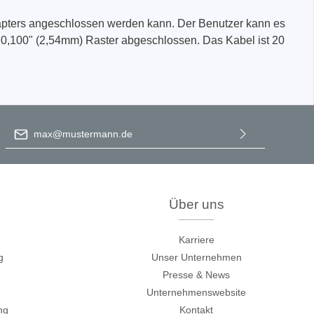
-Adapters angeschlossen werden kann. Der Benutzer kann es
 0,100" (2,54mm) Raster abgeschlossen. Das Kabel ist 20
E-Mail-Adresse
*
Ich habe die
Datenschutzbestimmungen
zur Kenntnis
genommen und die
AGB
gelesen und bin mit ihnen
einverstanden.
Über uns
Karriere
g
Unser Unternehmen
Presse & News
Unternehmenswebsite
ng
Kontakt