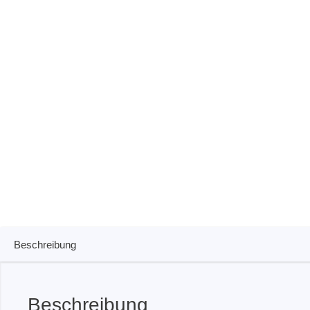
ISP & Sockeladapter
ARM D
Kabel & Clips
USB Is
Unterstützte ICs
Boards
Unterst
Hopetech
Micsig
Batterietester
Optisch
Isolationstester
Tablet 
Widerstandstester
Smart 
Elektronische Lasten
Automo
Plattfo
Beschreibung
Tisch 
Spannu
Stromt
Beschreibung
Kabel,