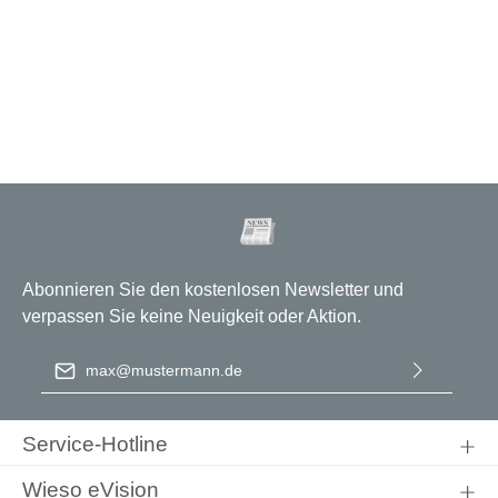
Abonnieren Sie den kostenlosen Newsletter und
verpassen Sie keine Neuigkeit oder Aktion.
E-Mail-Adresse
*
Ich habe die
Datenschutzbestimmungen
zur Kenntnis
genommen und die
AGB
gelesen und bin mit ihnen
Service-Hotline
einverstanden.
Wieso eVision