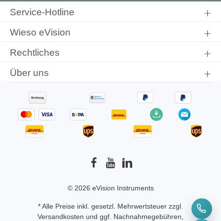
genommen und die
AGB
gelesen und bin mit ihnen
Service-Hotline
einverstanden.
Wieso eVision
Rechtliches
Über uns
© 2026 eVision Instruments
* Alle Preise inkl. gesetzl. Mehrwertsteuer zzgl.
Versandkosten
und ggf. Nachnahmegebühren,