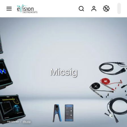
Micsig
Micsig
Hersteller