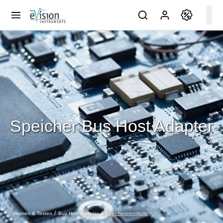
Speicher Bus Host Adapter
Speicherprotokolle
Messen & Testen
Bus Host Adapter