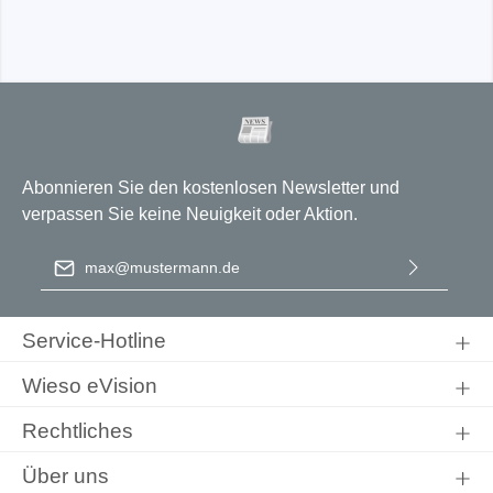
Abonnieren Sie den kostenlosen Newsletter und
verpassen Sie keine Neuigkeit oder Aktion.
E-Mail-Adresse
*
Ich habe die
Datenschutzbestimmungen
zur Kenntnis
genommen und die
AGB
gelesen und bin mit ihnen
Service-Hotline
einverstanden.
Wieso eVision
Rechtliches
Über uns