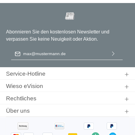
Abonnieren Sie den kostenlosen Newsletter und
verpassen Sie keine Neuigkeit oder Aktion.
E-Mail-Adresse
*
Ich habe die
Datenschutzbestimmungen
zur Kenntnis
genommen und die
AGB
gelesen und bin mit ihnen
Service-Hotline
einverstanden.
Wieso eVision
Rechtliches
Über uns