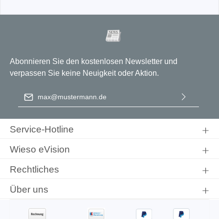
Abonnieren Sie den kostenlosen Newsletter und
verpassen Sie keine Neuigkeit oder Aktion.
E-Mail-Adresse
*
Ich habe die
Datenschutzbestimmungen
zur Kenntnis
genommen und die
AGB
gelesen und bin mit ihnen
Service-Hotline
einverstanden.
Wieso eVision
Rechtliches
Über uns