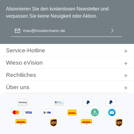
Abonnieren Sie den kostenlosen Newsletter und
verpassen Sie keine Neuigkeit oder Aktion.
E-Mail-Adresse
*
Ich habe die
Datenschutzbestimmungen
zur Kenntnis
genommen und die
AGB
gelesen und bin mit ihnen
Service-Hotline
einverstanden.
Wieso eVision
Rechtliches
Über uns