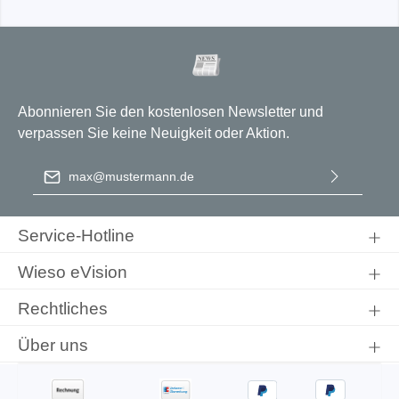
Abonnieren Sie den kostenlosen Newsletter und
verpassen Sie keine Neuigkeit oder Aktion.
E-Mail-Adresse
*
Ich habe die
Datenschutzbestimmungen
zur Kenntnis
genommen und die
AGB
gelesen und bin mit ihnen
Service-Hotline
einverstanden.
Wieso eVision
Rechtliches
Über uns