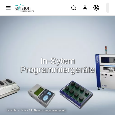
In-Sytem
Programmiergeräte
In System Programmiergeräte
Hersteller
Xeltek