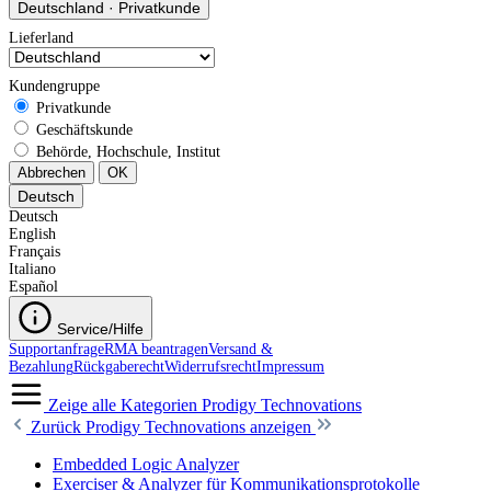
Deutschland
·
Privatkunde
Lieferland
Kundengruppe
Privatkunde
Geschäftskunde
Behörde, Hochschule, Institut
Abbrechen
OK
Deutsch
Deutsch
English
Français
Italiano
Español
Service/Hilfe
Supportanfrage
RMA beantragen
Versand &
Bezahlung
Rückgaberecht
Widerrufsrecht
Impressum
Zeige alle Kategorien
Prodigy Technovations
Zurück
Prodigy Technovations anzeigen
Embedded Logic Analyzer
Exerciser & Analyzer für Kommunikationsprotokolle