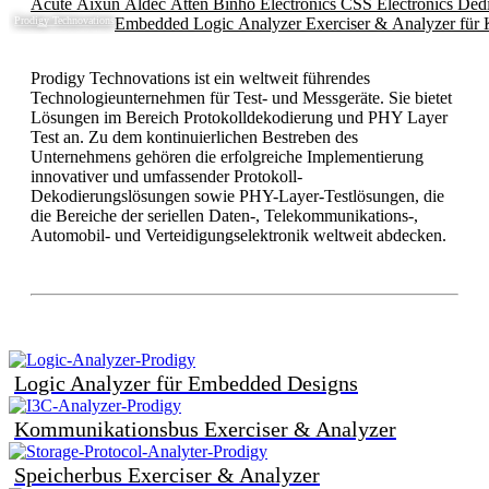
Acute
Aixun
Aldec
Atten
Binho Electronics
CSS Electronics
Ded
Prodigy Technovations
Embedded Logic Analyzer
Exerciser & Analyzer für
Prodigy Technovations ist ein weltweit führendes
Technologieunternehmen für Test- und Messgeräte. Sie bietet
Lösungen im Bereich Protokolldekodierung und PHY Layer
Test an. Zu dem kontinuierlichen Bestreben des
Unternehmens gehören die erfolgreiche Implementierung
innovativer und umfassender Protokoll-
Dekodierungslösungen sowie PHY-Layer-Testlösungen, die
die Bereiche der seriellen Daten-, Telekommunikations-,
Automobil- und Verteidigungselektronik weltweit abdecken.
Logic Analyzer für Embedded Designs
Kommunikationsbus Exerciser & Analyzer
Speicherbus Exerciser & Analyzer