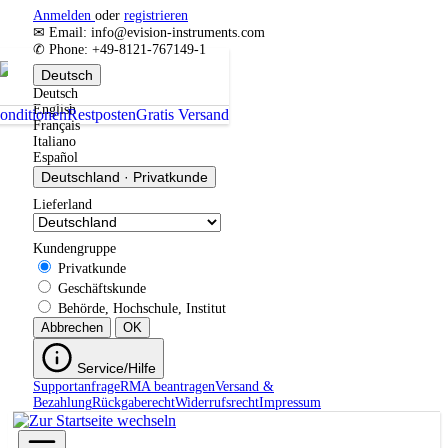
Anmelden
oder
registrieren
✉ Email: info@evision-instruments.com
✆ Phone: +49-8121-767149-1
Deutsch
Deutsch
English
onditionen
Restposten
Gratis Versand
Français
Italiano
Español
Deutschland
·
Privatkunde
Lieferland
Kundengruppe
Privatkunde
Geschäftskunde
Behörde, Hochschule, Institut
Abbrechen
OK
Service/Hilfe
Supportanfrage
RMA beantragen
Versand &
Bezahlung
Rückgaberecht
Widerrufsrecht
Impressum