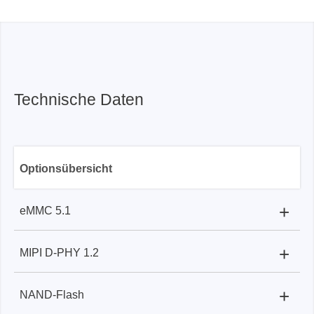
Technische Daten
Optionsübersicht
+
eMMC 5.1
+
MIPI D-PHY 1.2
BF7264BPro:
Fliegendes Anschlusskabel / Greifer
BF7264BPro
+
NAND-Flash
BF7264BPro:
SMPM-Kabel/Endspitze