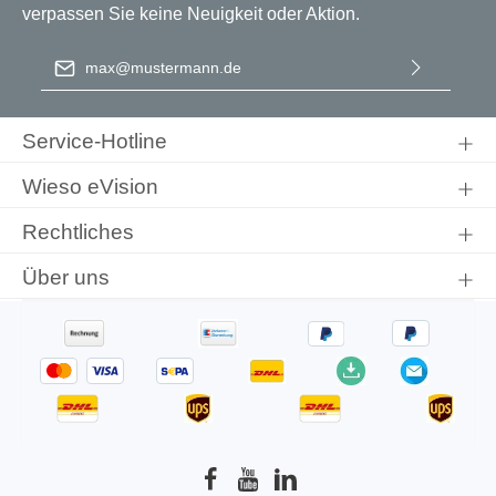
verpassen Sie keine Neuigkeit oder Aktion.
E-Mail-Adresse
*
Ich habe die
Datenschutzbestimmungen
zur Kenntnis
genommen und die
AGB
gelesen und bin mit ihnen
Service-Hotline
einverstanden.
Wieso eVision
Rechtliches
Über uns