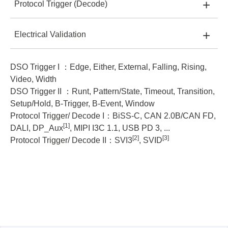
+
Protocol Trigger (Decode)
TS3124E:
I
TS3124B:
8 bit
+
Electrical Validation
TS3124E:
-
TS3124B:
I, II
TS3124H:
8, 12~16 bits
DSO Trigger I ：Edge, Either, External, Falling, Rising,
TS3124E:
-
TS3124B:
I
TS3124H:
I, II
TS3124V:
8, 12~16 bits
TS3124B
Video, Width
DSO Trigger II ：Runt, Pattern/State, Timeout, Transition,
TS3124B:
-
TS3124H:
I
Setup/Hold, B-Trigger, B-Event, Window
TS3124V:
I, II
Protocol Trigger/ Decode I：BiSS-C, CAN 2.0B/CAN FD,
[1]
DALI, DP_Aux
, MIPI I3C 1.1, USB PD 3, ...
TS3124H:
-
TS3124V:
I, II
[2]
[3]
Protocol Trigger/ Decode II：SVI3
, SVID
TS3124H
TS3124V:
I2C, I3C, SPI, UART,...