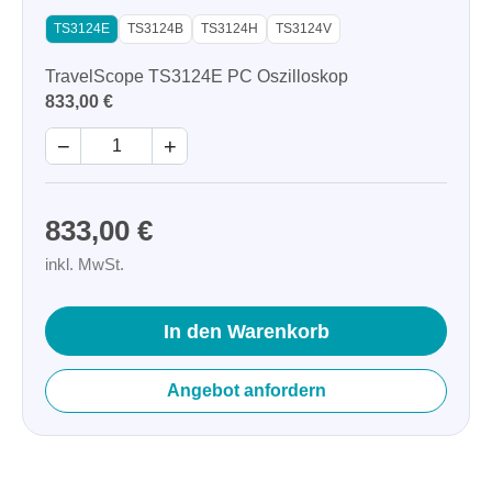
TS3124E
TS3124B
TS3124H
TS3124V
TravelScope TS3124E PC Oszilloskop
833,00 €
−
+
833,00 €
inkl. MwSt.
In den Warenkorb
Angebot anfordern