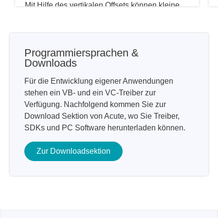
Mit Hilfe des vertikalen Offsets können kleine
Änderungen des Eingangssignals überprüft
werden, woduch die Genauigkeit der Messung
verbessert werden kann. Der Input Scale des
Programmiersprachen &
TravelScopes beträgt 2mV/div bis 10V/div
Downloads
Für die Entwicklung eigener Anwendungen
stehen ein VB- und ein VC-Treiber zur
Verfügung. Nachfolgend kommen Sie zur
Download Sektion von Acute, wo Sie Treiber,
SDKs und PC Software herunterladen können.
Zur Downloadsektion