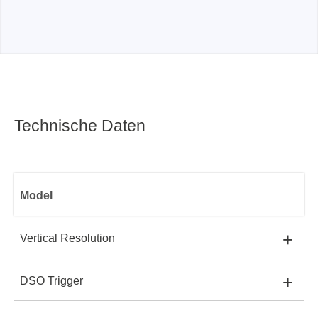
Technische Daten
Model
+
Vertical Resolution
+
DSO Trigger
TS3124E:
8 bit
TS3124E