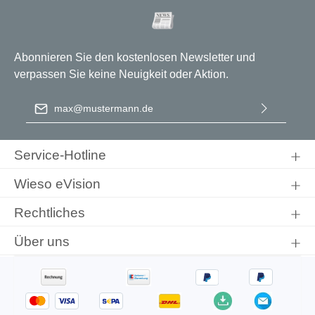
Abonnieren Sie den kostenlosen Newsletter und
verpassen Sie keine Neuigkeit oder Aktion.
E-Mail-Adresse
*
Ich habe die
Datenschutzbestimmungen
zur Kenntnis
genommen und die
AGB
gelesen und bin mit ihnen
Service-Hotline
einverstanden.
Wieso eVision
Rechtliches
Über uns