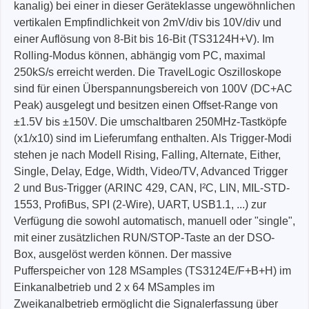
kanalig) bei einer in dieser Geräteklasse ungewöhnlichen
vertikalen Empfindlichkeit von 2mV/div bis 10V/div und
einer Auflösung von 8-Bit bis 16-Bit (TS3124H+V). Im
Rolling-Modus können, abhängig vom PC, maximal
250kS/s erreicht werden. Die TravelLogic Oszilloskope
sind für einen Überspannungsbereich von 100V (DC+AC
Peak) ausgelegt und besitzen einen Offset-Range von
±1.5V bis ±150V. Die umschaltbaren 250MHz-Tastköpfe
(x1/x10) sind im Lieferumfang enthalten. Als Trigger-Modi
stehen je nach Modell Rising, Falling, Alternate, Either,
Single, Delay, Edge, Width, Video/TV, Advanced Trigger
2 und Bus-Trigger (ARINC 429, CAN, I²C, LIN, MIL-STD-
1553, ProfiBus, SPI (2-Wire), UART, USB1.1, ...) zur
Verfügung die sowohl automatisch, manuell oder "single",
mit einer zusätzlichen RUN/STOP-Taste an der DSO-
Box, ausgelöst werden können. Der massive
Pufferspeicher von 128 MSamples (TS3124E/F+B+H) im
Einkanalbetrieb und 2 x 64 MSamples im
Zweikanalbetrieb ermöglicht die Signalerfassung über