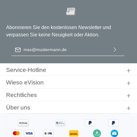
Abonnieren Sie den kostenlosen Newsletter und
verpassen Sie keine Neuigkeit oder Aktion.
E-Mail-Adresse
*
Ich habe die
Datenschutzbestimmungen
zur Kenntnis
genommen und die
AGB
gelesen und bin mit ihnen
Service-Hotline
einverstanden.
Wieso eVision
Rechtliches
Über uns