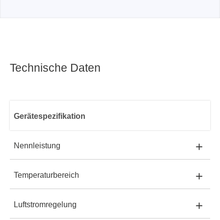
Technische Daten
Gerätespezifikation
+
Nennleistung
+
Temperaturbereich
H314:
1400W
+
Luftstromregelung
H314:
100°C-500°C
H314