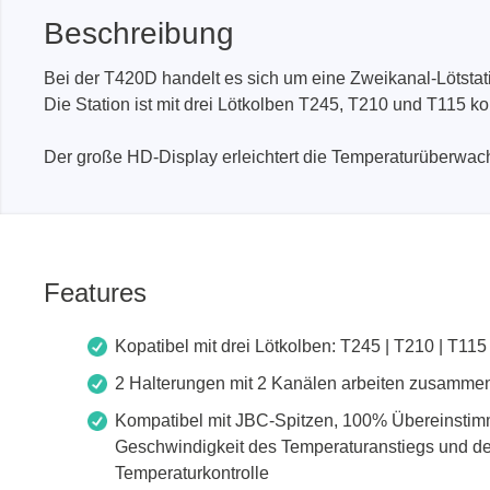
Beschreibung
PEmicro
Prodigy 
Bei der T420D handelt es sich um eine Zweikanal-Lötstat
Die Station ist mit drei Lötkolben T245, T210 und T115 k
In-System Programmer &
Embedd
Debugger
Exercis
Der große HD-Display erleichtert die Temperaturüberwach
Debugger Software
Kommun
Programmer Software
Exercis
Speiche
Produktionsprogrammiergeräte
Decodin
DLL Bibliotheken
Oszill
Features
Kabel, Adapter & Zubehör
Unterstützte ICs
Kopatibel mit drei Lötkolben: T245 | T210 | T115
2 Halterungen mit 2 Kanälen arbeiten zusamme
Serosys
Sensepe
Kompatibel mit JBC-Spitzen, 100% Übereinstim
CAN Analyzer, Stimulatoren &
Freihan
Geschwindigkeit des Temperaturanstiegs und de
Logger
Temperaturkontrolle
Zubehö