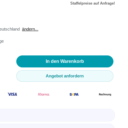
Staffelpreise auf Anfrage!
r
eutschland
ändern...
äte
age
toren
ster
en
In den Warenkorb
sse
ör
Angebot anfordern