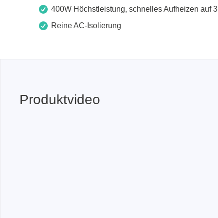
Zubehör
400W Höchstleistung, schnelles Aufheizen auf
Reine AC-Isolierung
Produktvideo
Total Phase
Techmize
Kabeltester
Kompon
Host Adapter
Signalt
Protokoll Analysatoren
Leistun