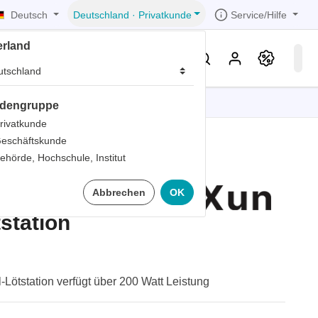
Deutsch
Service/Hilfe
Deutschland
·
Privatkunde
erland
eller
Service & Wissen
dengruppe
tionen
tionen
tionen
tionen
tionen
rivatkunde
eschäftskunde
er
ehörde, Hochschule, Institut
ds
 200W
Abbrechen
OK
er
rds
station
er
ter
Lötstation verfügt über 200 Watt Leistung
ts