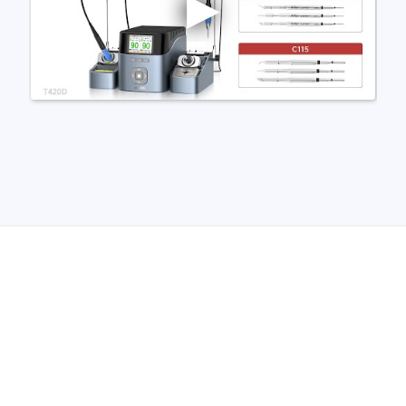
nische Sicherheitstester
Automatisierte Programmi
gen & Kabelbaumtester
Unterstützte Chips