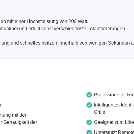
Technovations
Saleae
ion mit einer Höchstleistung von 200 Watt.
ompatibel und erfüllt somit verschiedenste Lötanforderungen.
ed Logic Analyzer
Logic Analyzer
er & Analyzer für
Zubehör
ung und schnelles heitzen innerhalb von wenigen Sekunden auf
ikationsprotokolle
er & Analyzer für
rprotokolle
g Software für Tektronix
oskope
Professioneller Ri
n
Intelligentes Ident
ek
Siglent
Griffe
mung mit der
d Tastkopf & Boardkits
DC Labornetzgeräte
r Genauigkeit der
Geeignet zum Löte
r
Digital Multimeter
Unterstützt Remot