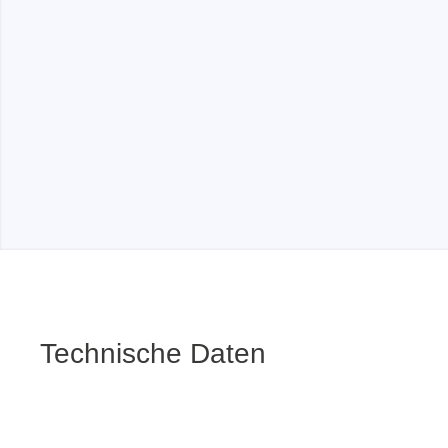
Boards & Adapter
Elektro
Entwicklungskits
Leitun
Kabel & Clips
Software
Unterstützte Chips
Technische Daten