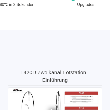
Elektronische Lasten
 380℃ in 2 Sekunden
Upgrades
Funktionsgeneratoren
HF Schaltsysteme
Source Measure Units
Spektrumanalysatoren
Signalgeneratoren
Tragbare Oszilloskope
Tisch Oszilloskope
Vektor Netzwerk Analyzer
T420D Zweikanal-Lötstation -
/Tonghui
Xeltek
Einführung
enten & Materialtester
In System Programmierge
ester & Stromquellen
Sockel Programmiergerät
gselektroniktester
Produktionsprogrammierg