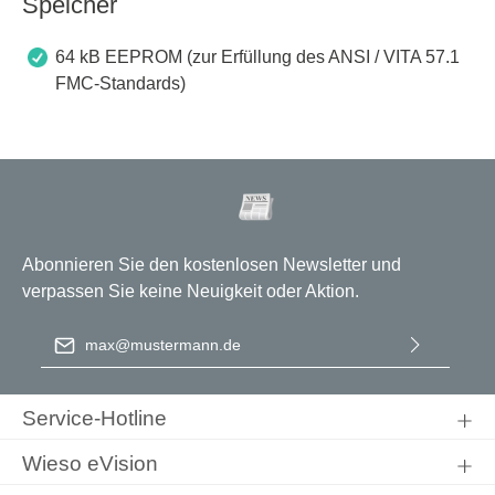
Speicher
64 kB EEPROM (zur Erfüllung des ANSI / VITA 57.1
FMC-Standards)
Abonnieren Sie den kostenlosen Newsletter und
verpassen Sie keine Neuigkeit oder Aktion.
E-Mail-Adresse
*
Ich habe die
Datenschutzbestimmungen
zur Kenntnis
genommen und die
AGB
gelesen und bin mit ihnen
Service-Hotline
einverstanden.
Wieso eVision