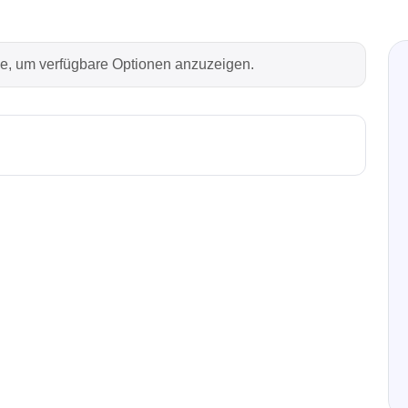
Technovations
Saleae
rie, um verfügbare Optionen anzuzeigen.
ed Logic Analyzer
Logic Analyzer
er & Analyzer für
Zubehör
ikationsprotokolle
er & Analyzer für
rprotokolle
g Software für Tektronix
oskope
ek
Siglent
d Tastkopf & Boardkits
DC Labornetzgeräte
r
Digital Multimeter