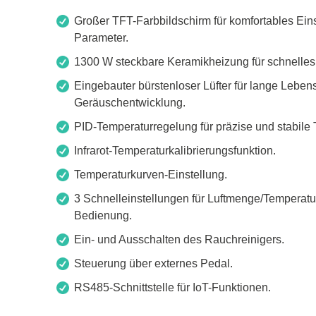
Boards & Adapter
Elektro
Großer TFT-Farbbildschirm für komfortables Ei
Entwicklungskits
Leitun
Parameter.
Kabel & Clips
1300 W steckbare Keramikheizung für schnelles
Software
Eingebauter bürstenloser Lüfter für lange Lebe
Unterstützte Chips
Geräuschentwicklung.
PID-Temperaturregelung für präzise und stabile 
Infrarot-Temperaturkalibrierungsfunktion.
Temperaturkurven-Einstellung.
3 Schnelleinstellungen für Luftmenge/Temperatu
Bedienung.
Ein- und Ausschalten des Rauchreinigers.
Steuerung über externes Pedal.
RS485-Schnittstelle für IoT-Funktionen.