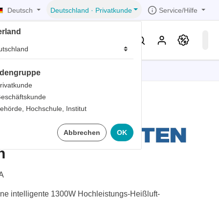
Deutsch
Service/Hilfe
Deutschland
·
Privatkunde
erland
eller
Service & Wissen
dengruppe
tionen
tionen
tionen
tionen
tionen
rivatkunde
eschäftskunde
er
ehörde, Hochschule, Institut
ds
0A 1300 Watt
Abbrechen
OK
er
rds
n
er
ter
A
e intelligente 1300W Hochleistungs-Heißluft-
ts