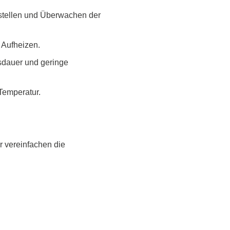
nische Sicherheitstester
Automatisierte Programmi
nstellen und Überwachen der
gen & Kabelbaumtester
Unterstützte Chips
 Aufheizen.
nsdauer und geringe
Temperatur.
r vereinfachen die