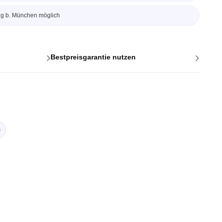
ng b. München möglich
›
›
Bestpreisgarantie nutzen
ttstellen
ponenten
e