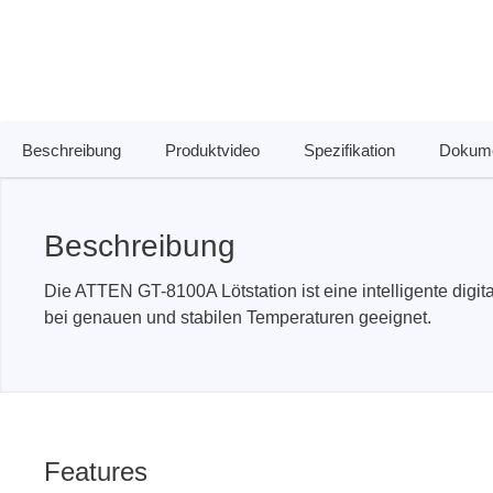
Zubehör
Beschreibung
Produktvideo
Spezifikation
Dokume
Beschreibung
Die ATTEN GT-8100A Lötstation ist eine intelligente digit
bei genauen und stabilen Temperaturen geeignet.
Total Phase
Techmize
Kabeltester
Kompon
Host Adapter
Signalt
Protokoll Analysatoren
Leistun
Features