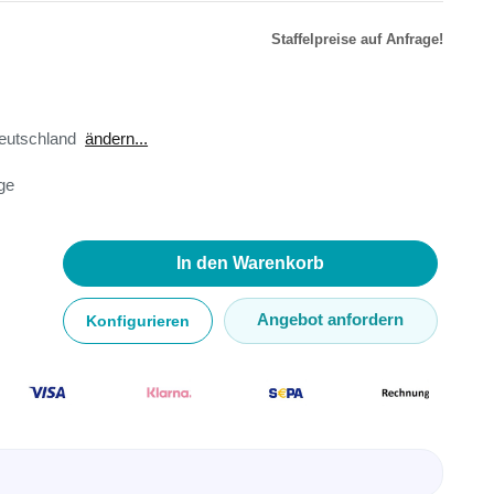
Staffelpreise auf Anfrage!
r
äte
eutschland
ändern...
toren
age
ster
en
sse
ör
In den Warenkorb
Angebot anfordern
Konfigurieren