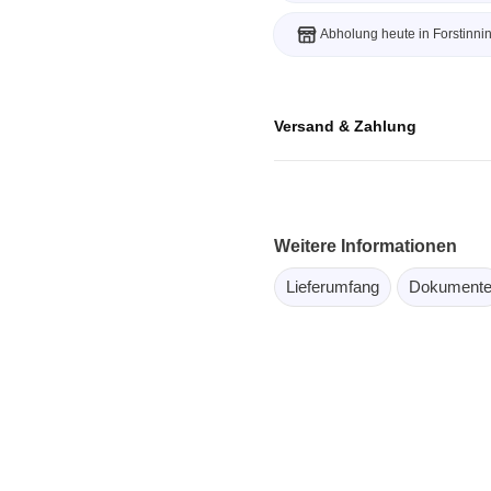
ebugger
Abholung heute in Forstinni
olator
 & Kabel
ützte Chips
Versand & Zahlung
Passmark
 isolierte Tastköpfe
Testhardware für PC Schni
Weitere Informationen
Oszilloskope
Testsoftware für PC Kom
Lieferumfang
Dokument
Oszilloskope
tive Oszilloskope
rm Oszilloskope
Ozilloskope
ngstastköpfe
astköpfe
 Klemmen & Zubehör