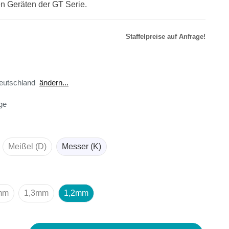
en Geräten der GT Serie.
Staffelpreise auf Anfrage!
r
äte
toren
eutschland
ändern...
ster
age
en
sse
ör
Meißel (D)
Messer (K)
mm
1,3mm
1,2mm