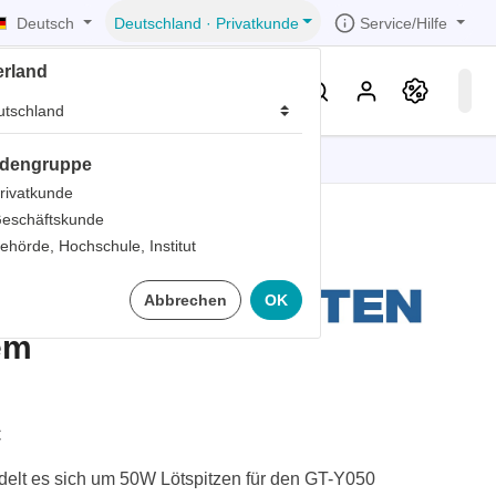
Deutsch
Service/Hilfe
Deutschland
·
Privatkunde
erland
eller
Service & Wissen
dengruppe
tionen
tionen
tionen
tionen
tionen
rivatkunde
eschäftskunde
er
ehörde, Hochschule, Institut
ds
C Lötspitze
Abbrechen
OK
er
rds
tem
er
ter
C
ndelt es sich um 50W Lötspitzen für den GT-Y050
ts