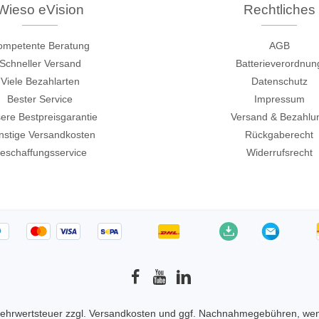
Wieso eVision
Rechtliches
Elektronische Lasten
Funktionsgeneratoren
ompetente Beratung
AGB
HF Schaltsysteme
Schneller Versand
Batterieverordnun
Source Measure Units
Viele Bezahlarten
Datenschutz
Spektrumanalysatoren
Bester Service
Impressum
ere Bestpreisgarantie
Versand & Bezahlu
Signalgeneratoren
stige Versandkosten
Rückgaberecht
Tragbare Oszilloskope
eschaffungsservice
Widerrufsrecht
Tisch Oszilloskope
Vektor Netzwerk Analyzer
/Tonghui
Xeltek
enten & Materialtester
In System Programmierge
ester & Stromquellen
Sockel Programmiergerät
gselektroniktester
Produktionsprogrammierg
 Mehrwertsteuer zzgl.
Versandkosten
und ggf. Nachnahmegebühren, wen