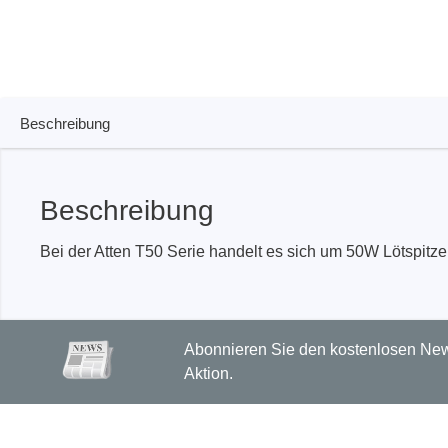
PEmicro
Prodigy 
In-System Programmer &
Embedd
Debugger
Beschreibung
Exercis
Debugger Software
Kommun
Programmer Software
Exercis
Beschreibung
Speiche
Produktionsprogrammiergeräte
Decodin
DLL Bibliotheken
Bei der Atten T50 Serie handelt es sich um 50W Lötspitz
Oszill
Kabel, Adapter & Zubehör
Unterstützte ICs
Abonnieren Sie den kostenlosen News
Serosys
Sensepe
Aktion.
CAN Analyzer, Stimulatoren &
Freihan
Logger
Zubehö