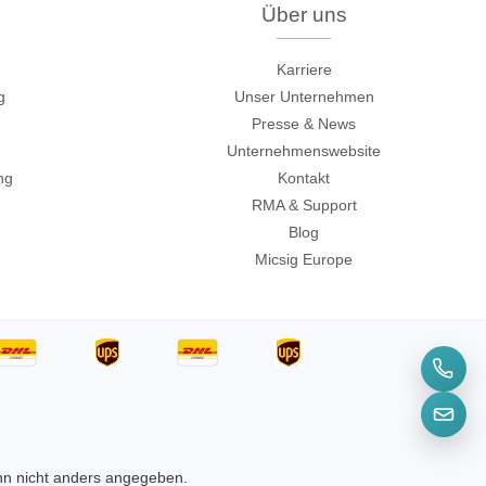
Über uns
Karriere
g
Unser Unternehmen
Presse & News
Unternehmenswebsite
ng
Kontakt
RMA & Support
Blog
Micsig Europe
räte
e
eräte
n nicht anders angegeben.