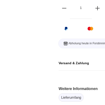
ebugger
olator
 & Kabel
ützte Chips
Passmark
Abholung heute in Forstinni
 isolierte Tastköpfe
Testhardware für PC Schni
Oszilloskope
Testsoftware für PC Kom
Oszilloskope
Versand & Zahlung
tive Oszilloskope
rm Oszilloskope
Ozilloskope
Weitere Informationen
ngstastköpfe
Lieferumfang
astköpfe
 Klemmen & Zubehör