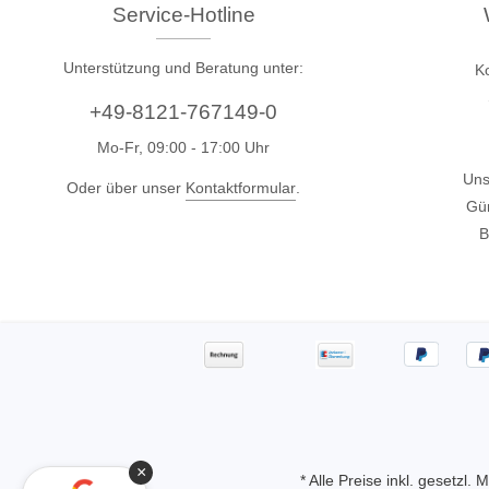
Zubehör
Service-Hotline
Unterstützung und Beratung unter:
K
+49-8121-767149-0
Mo-Fr, 09:00 - 17:00 Uhr
Uns
Oder über unser
Kontaktformular
.
Gün
B
Total Phase
Techmize
Kabeltester
Kompon
Host Adapter
Signalt
Protokoll Analysatoren
Leistun
×
* Alle Preise inkl. gesetzl.