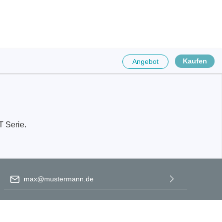
Kaufen
Angebot
T Serie.
E-Mail-Adresse
*
Ich habe die
Datenschutzbestimmungen
zur Kenntnis
genommen und die
AGB
gelesen und bin mit ihnen
einverstanden.