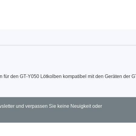
Technovations
Saleae
ed Logic Analyzer
Logic Analyzer
er & Analyzer für
Zubehör
ikationsprotokolle
er & Analyzer für
rprotokolle
g Software für Tektronix
en für den GT-Y050 Lötkolben kompatibel mit den Geräten der G
oskope
letter und verpassen Sie keine Neuigkeit oder
ek
Siglent
d Tastkopf & Boardkits
DC Labornetzgeräte
r
Digital Multimeter