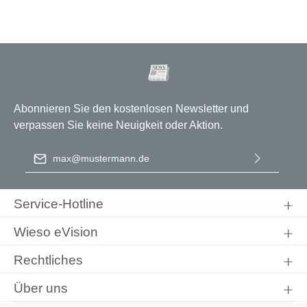
Abonnieren Sie den kostenlosen Newsletter und
verpassen Sie keine Neuigkeit oder Aktion.
E-Mail-Adresse
*
Ich habe die
Datenschutzbestimmungen
zur Kenntnis
genommen und die
AGB
gelesen und bin mit ihnen
Service-Hotline
einverstanden.
Wieso eVision
Rechtliches
Über uns