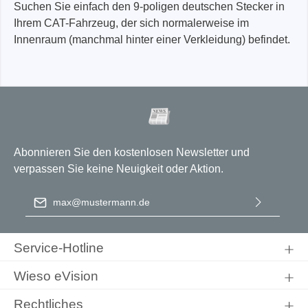
Suchen Sie einfach den 9-poligen deutschen Stecker in
Ihrem CAT-Fahrzeug, der sich normalerweise im
Innenraum (manchmal hinter einer Verkleidung) befindet.
Abonnieren Sie den kostenlosen Newsletter und
verpassen Sie keine Neuigkeit oder Aktion.
E-Mail-Adresse
*
Ich habe die
Datenschutzbestimmungen
zur Kenntnis
genommen und die
AGB
gelesen und bin mit ihnen
Service-Hotline
einverstanden.
Wieso eVision
Rechtliches