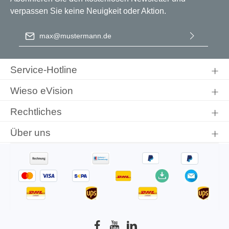
verpassen Sie keine Neuigkeit oder Aktion.
E-Mail-Adresse
*
Ich habe die
Datenschutzbestimmungen
zur Kenntnis
genommen und die
AGB
gelesen und bin mit ihnen
Service-Hotline
einverstanden.
Wieso eVision
Rechtliches
Über uns