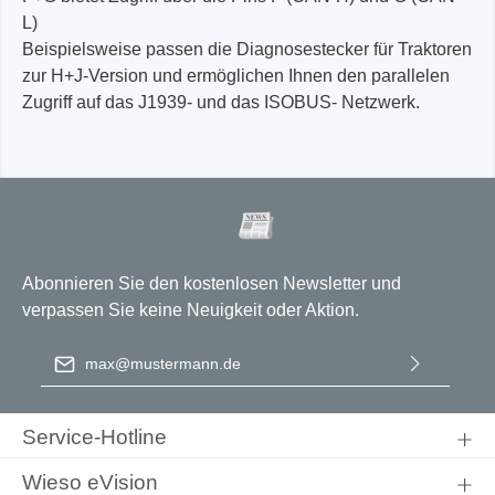
L)
Beispielsweise passen die Diagnosestecker für Traktoren
zur H+J-Version und ermöglichen Ihnen den parallelen
Zugriff auf das J1939- und das ISOBUS- Netzwerk.
Abonnieren Sie den kostenlosen Newsletter und
verpassen Sie keine Neuigkeit oder Aktion.
E-Mail-Adresse
*
Ich habe die
Datenschutzbestimmungen
zur Kenntnis
genommen und die
AGB
gelesen und bin mit ihnen
Service-Hotline
einverstanden.
Wieso eVision