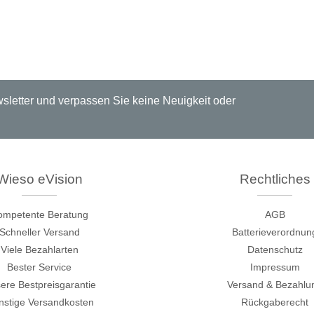
nische Sicherheitstester
Automatisierte Programmi
gen & Kabelbaumtester
Unterstützte Chips
letter und verpassen Sie keine Neuigkeit oder
Wieso eVision
Rechtliches
ompetente Beratung
AGB
Schneller Versand
Batterieverordnun
Viele Bezahlarten
Datenschutz
Bester Service
Impressum
ere Bestpreisgarantie
Versand & Bezahlu
stige Versandkosten
Rückgaberecht