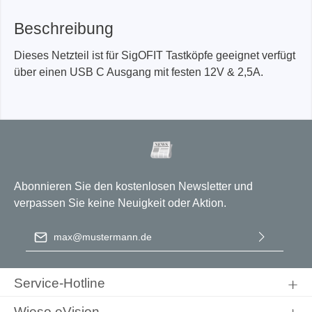
Beschreibung
Dieses Netzteil ist für SigOFIT Tastköpfe geeignet verfügt
über einen USB C Ausgang mit festen 12V & 2,5A.
Abonnieren Sie den kostenlosen Newsletter und
verpassen Sie keine Neuigkeit oder Aktion.
E-Mail-Adresse
*
Ich habe die
Datenschutzbestimmungen
zur Kenntnis
genommen und die
AGB
gelesen und bin mit ihnen
Service-Hotline
einverstanden.
Wieso eVision