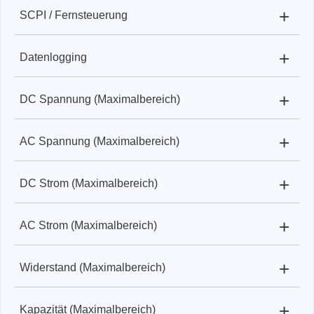
+
SCPI / Fernsteuerung
XDM2041:
ja
+
Datenlogging
XDM2041:
USB, RS-232, SCPI kompatibel
+
DC Spannung (Maximalbereich)
XDM2041:
intern bis zu 1000 Punkte, Intervall
einstellbar
+
AC Spannung (Maximalbereich)
XDM2041:
1000 V
+
DC Strom (Maximalbereich)
XDM2041:
750 V
+
AC Strom (Maximalbereich)
XDM2041:
10 A
+
Widerstand (Maximalbereich)
XDM2041:
10 A
+
Kapazität (Maximalbereich)
XDM2041:
50 MΩ