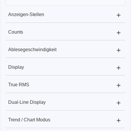
+
Anzeigen-Stellen
+
Counts
XDM2041:
4½
XDM2041
+
Ablesegeschwindigkeit
XDM2041:
55.000
+
Display
XDM2041:
bis zu 65 Werte/Sekunde
+
True RMS
XDM2041:
3,7″ LCD, 480 × 320 Pixel
+
Dual-Line Display
XDM2041:
für AC Spannung & Strom
+
Trend / Chart Modus
XDM2041:
unterstützt