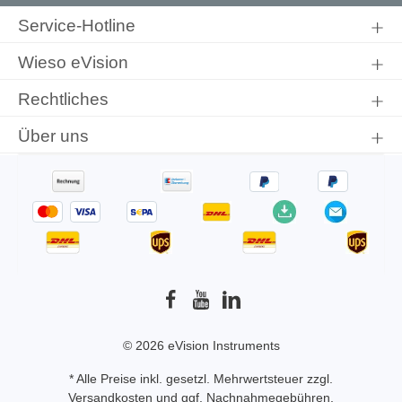
genommen und die
AGB
gelesen und bin mit ihnen
Service-Hotline
einverstanden.
Wieso eVision
Rechtliches
Über uns
© 2026 eVision Instruments
* Alle Preise inkl. gesetzl. Mehrwertsteuer zzgl.
Versandkosten
und ggf. Nachnahmegebühren,