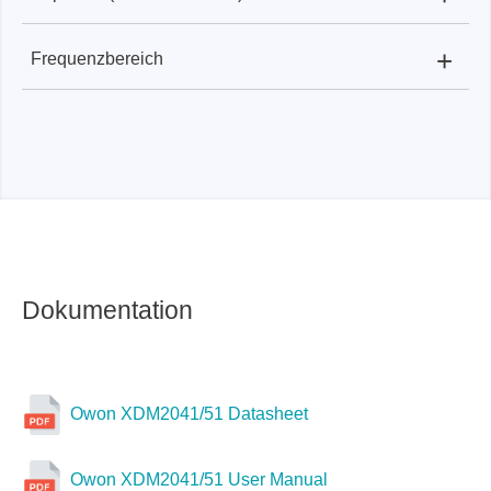
+
Frequenzbereich
XDM2041:
50 mF
XDM2041:
bis ≈ 60 MHz
Dokumentation
Owon XDM2041/51 Datasheet
Owon XDM2041/51 User Manual