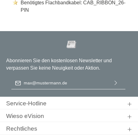
Benötigtes Flachbandkabel: CAB_RIBBON_26-
PIN
Abonnieren Sie den kostenlosen Newsletter und
verpassen Sie keine Neuigkeit oder Aktion.
E-Mail-Adresse
*
Ich habe die
Datenschutzbestimmungen
zur Kenntnis
genommen und die
AGB
gelesen und bin mit ihnen
Service-Hotline
einverstanden.
Wieso eVision
Rechtliches