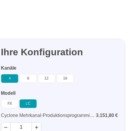
Ihre Konfiguration
Kanäle
4
8
12
16
Modell
FX
LC
Cyclone Mehrkanal-Produktionsprogrammiergerät
3.151,80 €
−
+