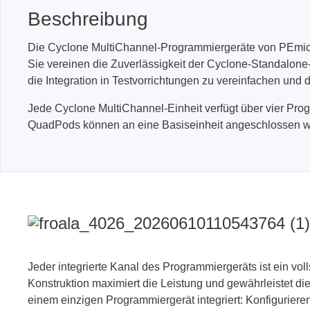
Boards & Adapter
Elektro
Beschreibung
Entwicklungskits
Leitun
Kabel & Clips
Die Cyclone MultiChannel-Programmiergeräte von PEmicro 
Sie vereinen die Zuverlässigkeit der Cyclone-Standalone
Software
die Integration in Testvorrichtungen zu vereinfachen und d
Unterstützte Chips
Jede Cyclone MultiChannel-Einheit verfügt über vier Pro
QuadPods können an eine Basiseinheit angeschlossen w
Jeder integrierte Kanal des Programmiergeräts ist ein v
Konstruktion maximiert die Leistung und gewährleistet d
einem einzigen Programmiergerät integriert: Konfigurier