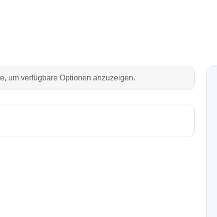
Technovations
Saleae
ed Logic Analyzer
Logic Analyzer
er & Analyzer für
Zubehör
ikationsprotokolle
rie, um verfügbare Optionen anzuzeigen.
er & Analyzer für
rprotokolle
g Software für Tektronix
oskope
ek
Siglent
d Tastkopf & Boardkits
DC Labornetzgeräte
r
Digital Multimeter