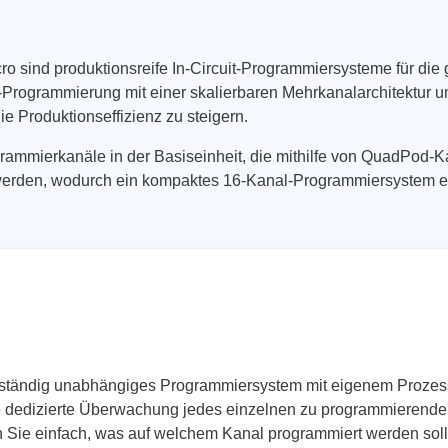
nische Sicherheitstester
Automatisierte Programmi
gen & Kabelbaumtester
Unterstützte Chips
sind produktionsreife In-Circuit-Programmiersysteme für die 
-Programmierung mit einer skalierbaren Mehrkanalarchitektur un
ie Produktionseffizienz zu steigern.
grammierkanäle in der Basiseinheit, die mithilfe von QuadPod-K
erden, wodurch ein kompaktes 16-Kanal-Programmiersystem en
ollständig unabhängiges Programmiersystem mit eigenem Prozesso
ie dedizierte Überwachung jedes einzelnen zu programmierenden
en Sie einfach, was auf welchem Kanal programmiert werden sol