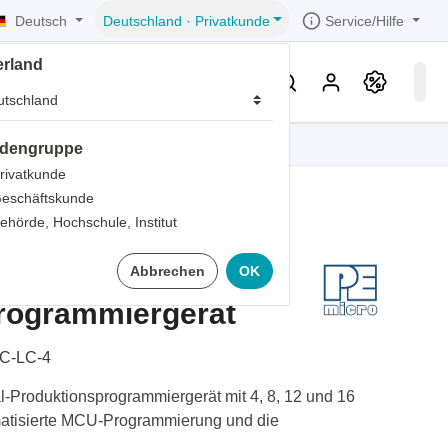
Deutsch
Service/Hilfe
Deutschland
·
Privatkunde
erland
eller
Service & Wissen
dengruppe
tionen
tionen
tionen
tionen
tionen
rivatkunde
eschäftskunde
er
ehörde, Hochschule, Institut
ds
one Mehrkanal-
Abbrechen
OK
er
rds
rogrammiergerät
er
ter
C-LC-4
Produktionsprogrammiergerät mit 4, 8, 12 und 16
omatisierte MCU-Programmierung und die
ts