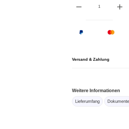
ebugger
olator
 & Kabel
ützte Chips
Passmark
 isolierte Tastköpfe
Testhardware für PC Schni
Versand & Zahlung
Oszilloskope
Testsoftware für PC Kom
Oszilloskope
tive Oszilloskope
Weitere Informationen
rm Oszilloskope
Lieferumfang
Dokument
Ozilloskope
ngstastköpfe
astköpfe
 Klemmen & Zubehör