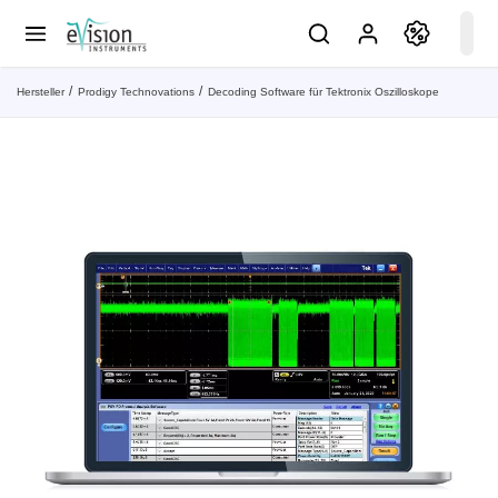
Hersteller
Prodigy Technovations
Decoding Software für Tektronix Oszilloskope