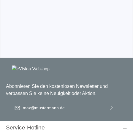
Abonnieren Sie den kostenlosen Newsletter und
verpassen Sie keine Neuigkeit oder Aktion.
E-Mail-Adresse
*
Ich habe die
Datenschutzbestimmungen
zur Kenntnis
genommen und die
AGB
gelesen und bin mit ihnen
Service-Hotline
einverstanden.