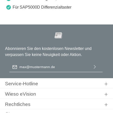
Für SAP5000D Differenzialtaster
Abonnieren Sie den kostenlosen Newsletter und
verpassen Sie keine Neuigkeit oder Aktion.
E-Mail-Adresse
*
Ich habe die
Datenschutzbestimmungen
zur Kenntnis
genommen und die
AGB
gelesen und bin mit ihnen
Service-Hotline
einverstanden.
Wieso eVision
Rechtliches