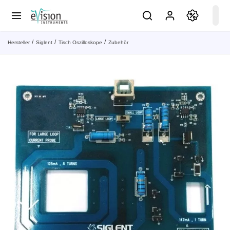
Hersteller
Siglent
Tisch Oszilloskope
Zubehör