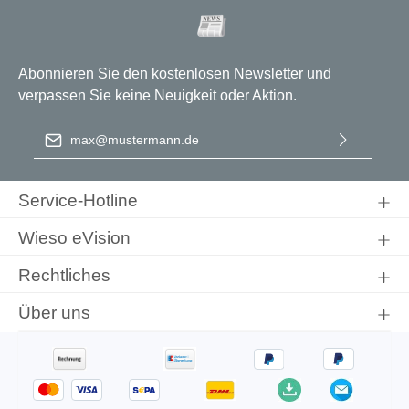
Abonnieren Sie den kostenlosen Newsletter und
verpassen Sie keine Neuigkeit oder Aktion.
E-Mail-Adresse
*
Ich habe die
Datenschutzbestimmungen
zur Kenntnis
genommen und die
AGB
gelesen und bin mit ihnen
Service-Hotline
einverstanden.
Wieso eVision
Rechtliches
Über uns