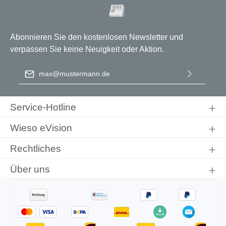
Abonnieren Sie den kostenlosen Newsletter und
verpassen Sie keine Neuigkeit oder Aktion.
E-Mail-Adresse
*
Ich habe die
Datenschutzbestimmungen
zur Kenntnis
genommen und die
AGB
gelesen und bin mit ihnen
Service-Hotline
einverstanden.
Wieso eVision
Rechtliches
Über uns