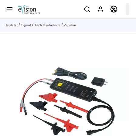
Hersteller
Siglent
Tisch Oszilloskope
Zubehör