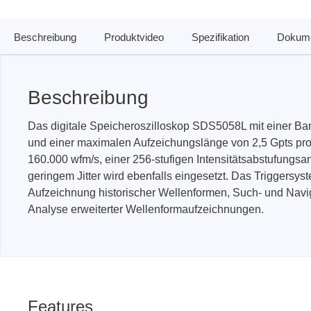
Beschreibung
Produktvideo
Spezifikation
Dokume
PEmicro
Prodigy 
In-System Programmer &
Embedd
Debugger
Exercis
Beschreibung
Debugger Software
Kommun
Das digitale Speicheroszilloskop SDS5058L mit einer Ban
Programmer Software
Exercis
Speiche
und einer maximalen Aufzeichungslänge von 2,5 Gpts pro
Produktionsprogrammiergeräte
160.000 wfm/s, einer 256-stufigen Intensitätsabstufungs
Decodin
DLL Bibliotheken
geringem Jitter wird ebenfalls eingesetzt. Das Triggersys
Oszill
Kabel, Adapter & Zubehör
Aufzeichnung historischer Wellenformen, Such- und Nav
Analyse erweiterter Wellenformaufzeichnungen.
Unterstützte ICs
Serosys
Sensepe
CAN Analyzer, Stimulatoren &
Freihan
Logger
Zubehö
Features