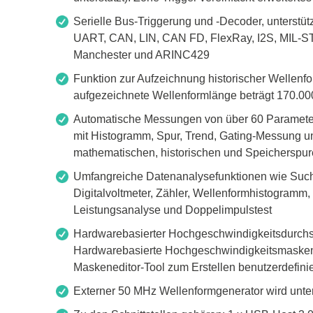
Boards & Adapter
Elektro
Serielle Bus-Triggerung und -Decoder, unterstütz
Entwicklungskits
Leitun
UART, CAN, LIN, CAN FD, FlexRay, I2S, MIL-
Kabel & Clips
Manchester und ARINC429
Software
Funktion zur Aufzeichnung historischer Wellenf
Unterstützte Chips
aufgezeichnete Wellenformlänge beträgt 170.0
Automatische Messungen von über 60 Parametern,
mit Histogramm, Spur, Trend, Gating-Messung 
mathematischen, historischen und Speicherspu
Umfangreiche Datenanalysefunktionen wie Such
Digitalvoltmeter, Zähler, Wellenformhistogram
Leistungsanalyse und Doppelimpulstest
Hardwarebasierter Hochgeschwindigkeitsdurchsc
Hardwarebasierte Hochgeschwindigkeitsmaskent
Maskeneditor-Tool zum Erstellen benutzerdefini
Externer 50 MHz Wellenformgenerator wird unter