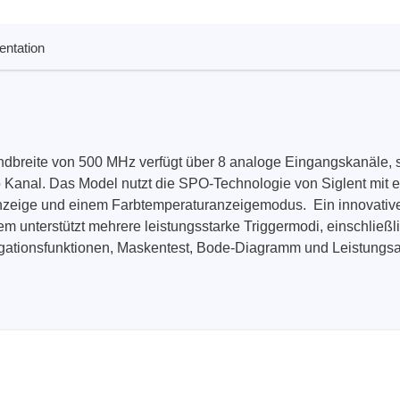
ntation
Technovations
Saleae
ed Logic Analyzer
Logic Analyzer
er & Analyzer für
Zubehör
ikationsprotokolle
dbreite von 500 MHz verfügt über 8 analoge Eingangskanäle, s
er & Analyzer für
rprotokolle
 Kanal. Das Model nutzt die SPO-Technologie von Siglent mit 
anzeige und einem Farbtemperaturanzeigemodus. Ein innovatives
g Software für Tektronix
tem unterstützt mehrere leistungsstarke Triggermodi, einschließl
oskope
igationsfunktionen, Maskentest, Bode-Diagramm und Leistungs
ek
Siglent
d Tastkopf & Boardkits
DC Labornetzgeräte
r
Digital Multimeter