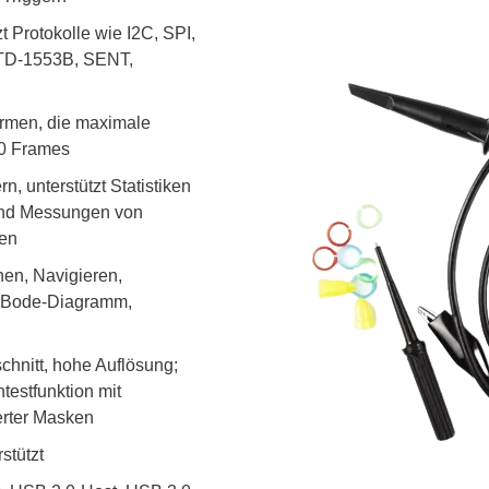
nische Sicherheitstester
Automatisierte Programmi
t Protokolle wie I2C, SPI,
gen & Kabelbaumtester
Unterstützte Chips
STD-1553B, SENT,
ormen, die maximale
00 Frames
 unterstützt Statistiken
und Messungen von
ren
en, Navigieren,
m, Bode-Diagramm,
hnitt, hohe Auflösung;
estfunktion mit
erter Masken
stützt