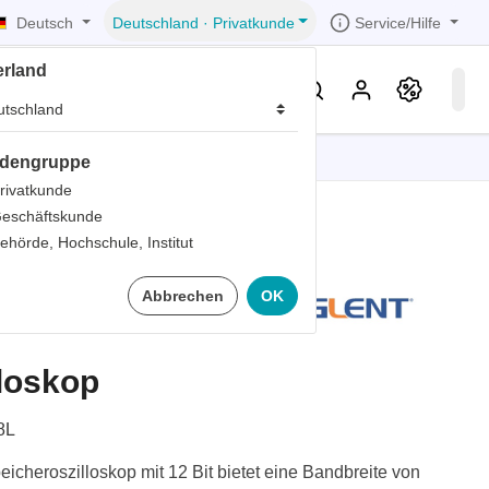
Deutsch
Service/Hilfe
Deutschland
·
Privatkunde
erland
eller
Service & Wissen
dengruppe
tionen
tionen
tionen
tionen
tionen
rivatkunde
eschäftskunde
er
ehörde, Hochschule, Institut
ds
058L
Abbrechen
OK
er
rds
er
loskop
ter
8L
cheroszilloskop mit 12 Bit bietet eine Bandbreite von
ts