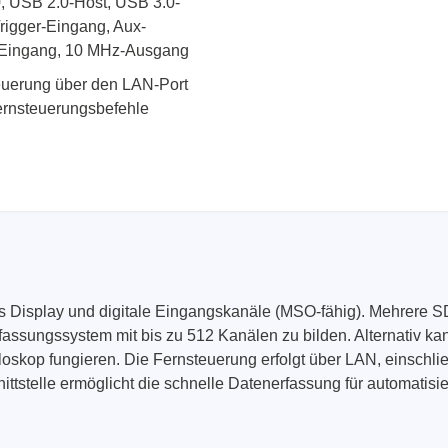
0, USB 2.0-Host, USB 3.0-
igger-Eingang, Aux-
z-Eingang, 10 MHz-Ausgang
teuerung über den LAN-Port
ernsteuerungsbefehle
es Display und digitale Eingangskanäle (MSO-fähig). Mehrere
fassungssystem mit bis zu 512 Kanälen zu bilden. Alternativ k
loskop fungieren. Die Fernsteuerung erfolgt über LAN, einschl
nittstelle ermöglicht die schnelle Datenerfassung für automati