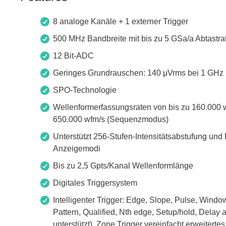
Zubehör
8 analoge Kanäle + 1 externer Trigger
500 MHz Bandbreite mit bis zu 5 GSa/a Abtastra
12 Bit-ADC
Geringes Grundrauschen: 140 μVrms bei 1 GHz 
SPO-Technologie
Wellenformerfassungsraten von bis zu 160.000
650.000 wfm/s (Sequenzmodus)
Unterstützt 256-Stufen-Intensitätsabstufung und
Anzeigemodi
Total Phase
Techmize
Bis zu 2,5 Gpts/Kanal Wellenformlänge
Kabeltester
Kompon
Digitales Triggersystem
Host Adapter
Signalt
Intelligenter Trigger: Edge, Slope, Pulse, Window
Pattern, Qualified, Nth edge, Setup/hold, Dela
Protokoll Analysatoren
Leistun
unterstützt). Zone Trigger vereinfacht erweitertes