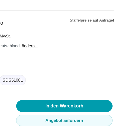
Staffelpreise auf Anfrage!
to
r
äte
. MwSt.
toren
eutschland
ändern...
ster
en
sse
ör
SDS5108L
In den Warenkorb
Angebot anfordern