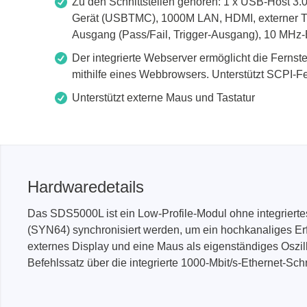
Zu den Schnittstellen gehören: 1 x USB-Host 3.
Gerät (USBTMC), 1000M LAN, HDMI, externer Tr
Ausgang (Pass/Fail, Trigger-Ausgang), 10 MH
Der integrierte Webserver ermöglicht die Ferns
mithilfe eines Webbrowsers. Unterstützt SCPI-F
Unterstützt externe Maus und Tastatur
Hardwaredetails
Das SDS5000L ist ein Low-Profile-Modul ohne integriert
(SYN64) synchronisiert werden, um ein hochkanaliges Er
externes Display und eine Maus als eigenständiges Oszil
Befehlssatz über die integrierte 1000-Mbit/s-Ethernet-Sch