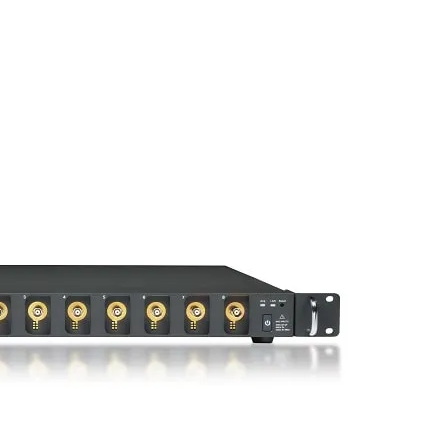
räte
e
eräte