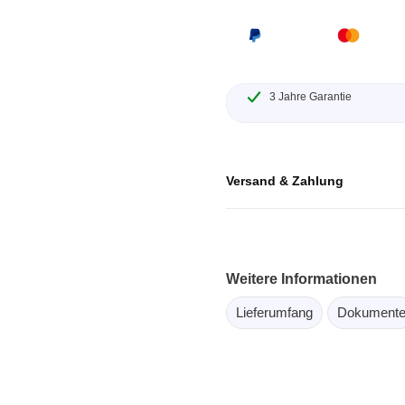
ebugger
olator
 & Kabel
ützte Chips
3 Jahre Garantie
Passmark
Versand & Zahlung
 isolierte Tastköpfe
Testhardware für PC Schni
Oszilloskope
Testsoftware für PC Kom
Oszilloskope
tive Oszilloskope
Weitere Informationen
rm Oszilloskope
Lieferumfang
Dokument
Ozilloskope
ngstastköpfe
astköpfe
 Klemmen & Zubehör