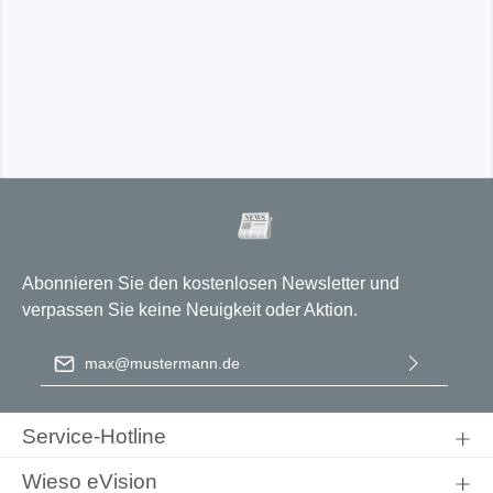
Abonnieren Sie den kostenlosen Newsletter und
verpassen Sie keine Neuigkeit oder Aktion.
E-Mail-Adresse
*
Ich habe die
Datenschutzbestimmungen
zur Kenntnis
genommen und die
AGB
gelesen und bin mit ihnen
Service-Hotline
einverstanden.
Wieso eVision