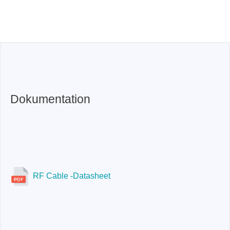
SMA-SMA-18L:
<±10° bei 18 GHz (um einen Dorn
mit 50 mm Durchmesser gewickelt)
Dokumentation
RF Cable -Datasheet