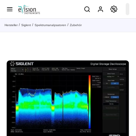
Hersteller
Siglent
Spektrumanalysatoren
Zubehör