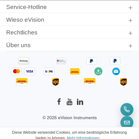
genommen und die
AGB
gelesen und bin mit ihnen
Service-Hotline
einverstanden.
Wieso eVision
Rechtliches
Über uns
© 2026 eVision Instruments
* Alle Preise inkl. gesetzl. Mehrwertsteuer zzgl.
Diese Website verwendet Cookies, um eine bestmögliche Erfahrung
Versandkosten
und ggf. Nachnahmegebühren,
bieten zu können.
Mehr Informationen ...