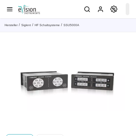
Hersteller
Siglent
HF Schaltsysteme
SSU5000A