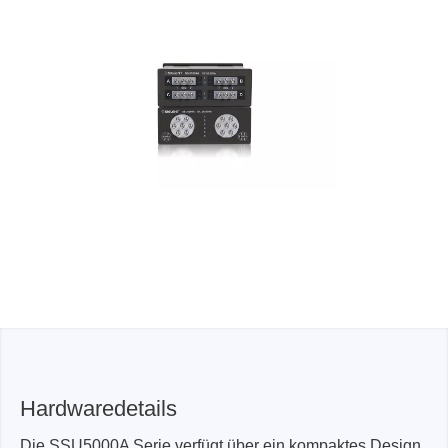
Hardwaredetails
Die SSU5000A Serie verfügt über ein kompaktes Design,