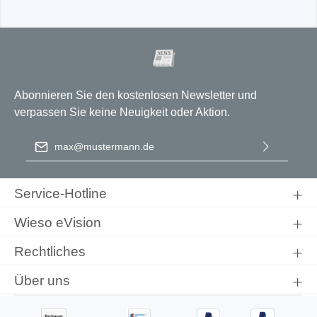
Abonnieren Sie den kostenlosen Newsletter und
verpassen Sie keine Neuigkeit oder Aktion.
E-Mail-Adresse
*
Ich habe die
Datenschutzbestimmungen
zur Kenntnis
genommen und die
AGB
gelesen und bin mit ihnen
Service-Hotline
einverstanden.
Wieso eVision
Rechtliches
Über uns