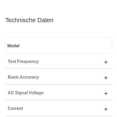
Technische Daten
Model
+
Test Frequency
+
Basic Accuracy
10Hz–15MHz
TH2851-015
+
AC Signal Voltage
0.08%
TH2851-015:
10Hz–30MHz
+
Current
5 mVrms to 2 Vrms
TH2851-015:
0.08%
TH2851-030:
10Hz–50MHz