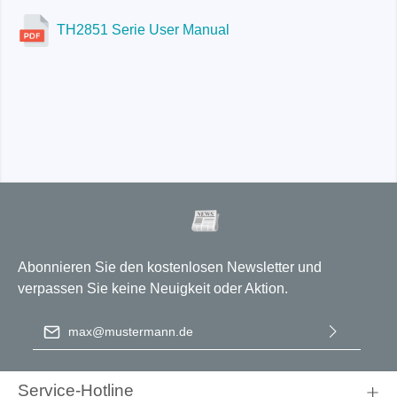
TH2851 Serie User Manual
TH2851-130
Abonnieren Sie den kostenlosen Newsletter und
verpassen Sie keine Neuigkeit oder Aktion.
E-Mail-Adresse
*
Ich habe die
Datenschutzbestimmungen
zur Kenntnis
genommen und die
AGB
gelesen und bin mit ihnen
Service-Hotline
einverstanden.