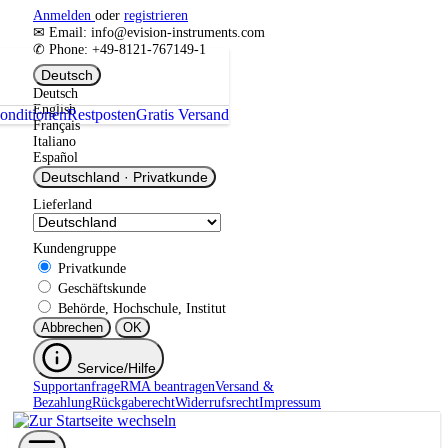
Anmelden
oder
registrieren
✉ Email: info@evision-instruments.com
✆ Phone: +49-8121-767149-1
Deutsch
Deutsch
English
onditionen
Restposten
Gratis Versand
Français
Italiano
Español
Deutschland
·
Privatkunde
Lieferland
Kundengruppe
Privatkunde
Geschäftskunde
Behörde, Hochschule, Institut
Abbrechen
OK
Service/Hilfe
Supportanfrage
RMA beantragen
Versand &
Bezahlung
Rückgaberecht
Widerrufsrecht
Impressum