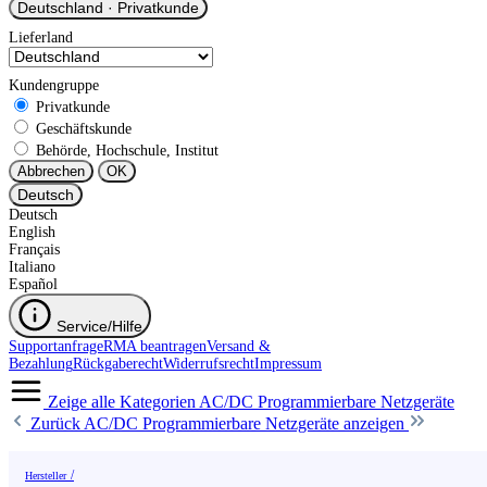
Deutschland
·
Privatkunde
Lieferland
Kundengruppe
Privatkunde
Geschäftskunde
Behörde, Hochschule, Institut
Abbrechen
OK
Deutsch
Deutsch
English
Français
Italiano
Español
Service/Hilfe
Supportanfrage
RMA beantragen
Versand &
Bezahlung
Rückgaberecht
Widerrufsrecht
Impressum
Zeige alle Kategorien
AC/DC Programmierbare Netzgeräte
Zurück
AC/DC Programmierbare Netzgeräte anzeigen
Hersteller