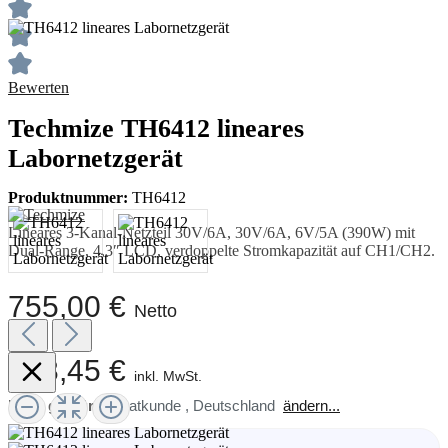
Bewerten
Techmize TH6412 lineares
Labornetzgerät
Produktnummer:
TH6412
Lineares 3-Kanal-Netzteil 30V/6A, 30V/6A, 6V/5A (390W) mit
Dual-Range, 4,3″ LCD, verdoppelte Stromkapazität auf CH1/CH2.
755,00 €
Netto
898,45 €
inkl. MwSt.
Preis gilt für:
Privatkunde
,
Deutschland
ändern...