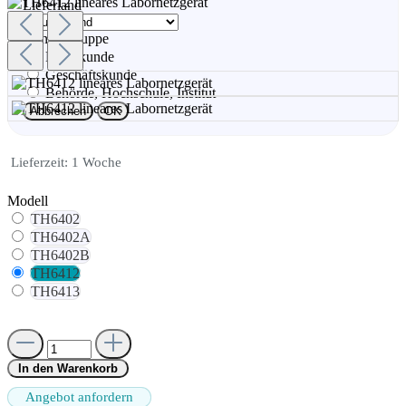
Lieferland
Kundengruppe
Privatkunde
Geschäftskunde
Behörde, Hochschule, Institut
Abbrechen
OK
Lieferzeit: 1 Woche
Modell
TH6402
TH6402A
TH6402B
TH6412
TH6413
In den Warenkorb
Angebot anfordern