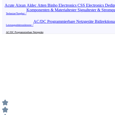
Acute
Aixun
Aldec
Atten
Binho Electronics
CSS Electronics
Dedi
Komponenten & Materialtester
Signaltester & Stromq
Techmize/Tonghui
AC/DC Programmierbare Netzgeräte
Bidirektion
Leistungselektroniktester
AC/DC Programmierbare Netzgeräte