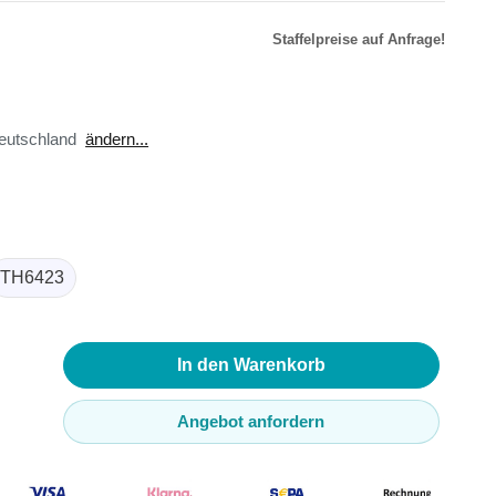
Staffelpreise auf Anfrage!
r
äte
eutschland
ändern...
toren
ster
en
sse
ör
TH6423
In den Warenkorb
Angebot anfordern