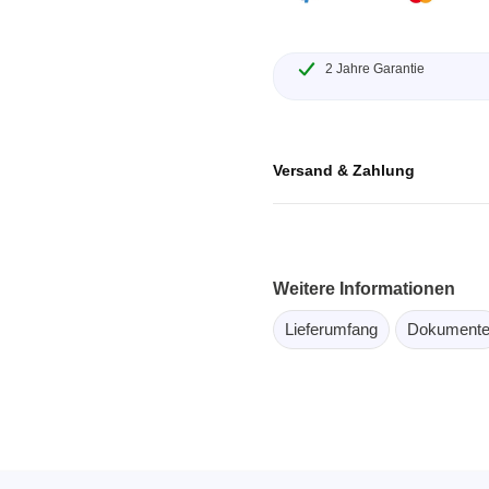
ebugger
olator
2 Jahre Garantie
 & Kabel
ützte Chips
Versand & Zahlung
Passmark
 isolierte Tastköpfe
Testhardware für PC Schni
Oszilloskope
Testsoftware für PC Kom
Weitere Informationen
Oszilloskope
tive Oszilloskope
Lieferumfang
Dokument
rm Oszilloskope
Ozilloskope
ngstastköpfe
astköpfe
 Klemmen & Zubehör