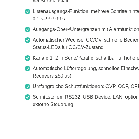
bei Stromausfall
Zubehör
Listenausgangs-Funktion: mehrere Schritte hinte
0,1 s–99 999 s
Ausgangs-Ober-/Untergrenzen mit Alarmfunktion
Automatischer Wechsel CC/CV, schnelle Bedienu
Status-LEDs für CC/CV-Zustand
Kanäle 1+2 in Serie/Parallel schaltbar für höh
Automatische Lüfterregelung, schnelles Einschw
Recovery ≤50 µs)
Umfangreiche Schutzfunktionen: OVP, OCP, OP
Schnittstellen: RS232, USB Device, LAN; optiona
Total Phase
Techmize
externe Steuerung
Kabeltester
Kompon
Host Adapter
Signalt
Protokoll Analysatoren
Leistun