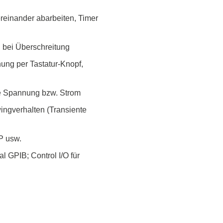
Elektronische Lasten
reinander abarbeiten, Timer
Funktionsgeneratoren
HF Schaltsysteme
 bei Überschreitung
Source Measure Units
ng per Tastatur-Knopf,
Spektrumanalysatoren
Signalgeneratoren
ere Spannung bzw. Strom
Tragbare Oszilloskope
ingverhalten (Transiente
Tisch Oszilloskope
Vektor Netzwerk Analyzer
P usw.
l GPIB; Control I/O für
/Tonghui
Xeltek
enten & Materialtester
In System Programmierge
ester & Stromquellen
Sockel Programmiergerät
gselektroniktester
Produktionsprogrammierg