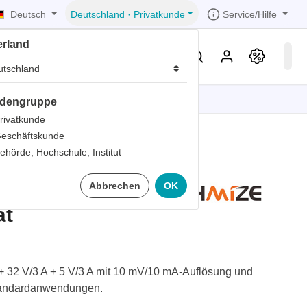
Deutsch
Service/Hilfe
Deutschland
·
Privatkunde
erland
eller
Service & Wissen
dengruppe
tionen
tionen
tionen
tionen
tionen
rivatkunde
eschäftskunde
er
ehörde, Hochschule, Institut
ds
422 lineares
Abbrechen
OK
er
rds
ät
er
ter
 + 32 V/3 A + 5 V/3 A mit 10 mV/10 mA-Auflösung und
Standardanwendungen.
ts