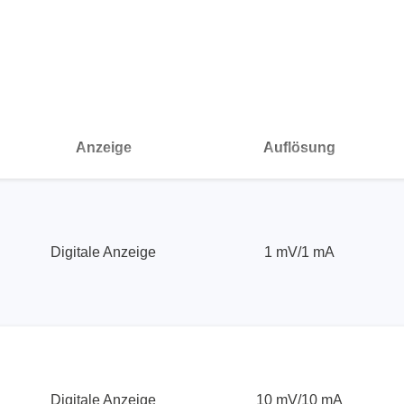
nische Sicherheitstester
Automatisierte Programmi
gen & Kabelbaumtester
Unterstützte Chips
Anzeige
Auflösung
Digitale Anzeige
1 mV/1 mA
Digitale Anzeige
10 mV/10 mA