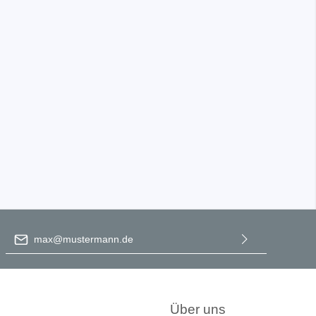
E-Mail-Adresse
*
Ich habe die
Datenschutzbestimmungen
zur Kenntnis
genommen und die
AGB
gelesen und bin mit ihnen
einverstanden.
Über uns