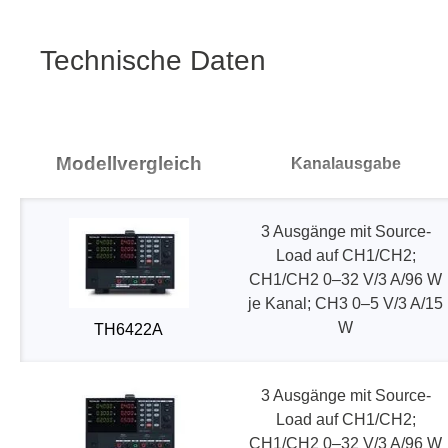
Boards & Adapter
Elektro
Entwicklungskits
Leitun
Technische Daten
Kabel & Clips
Software
Unterstützte Chips
Modellvergleich
Kanalausgabe
3 Ausgänge mit Source-
Load auf CH1/CH2;
CH1/CH2 0–32 V/3 A/96 W
je Kanal; CH3 0–5 V/3 A/15
W
TH6422A
3 Ausgänge mit Source-
Load auf CH1/CH2;
CH1/CH2 0–32 V/3 A/96 W