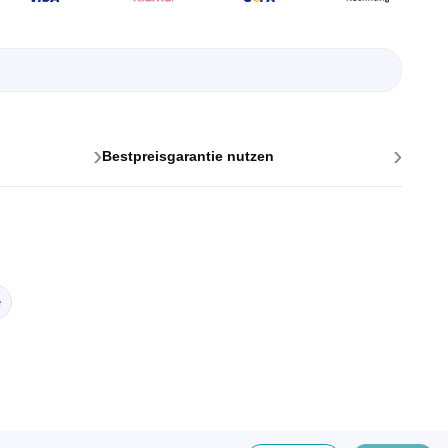
›
›
Bestpreisgarantie nutzen
ttstellen
ponenten
e