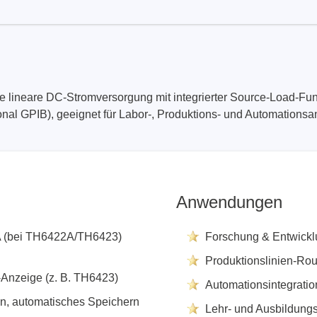
Technovations
Saleae
ed Logic Analyzer
Logic Analyzer
er & Analyzer für
Zubehör
 lineare DC-Stromversorgung mit integrierter Source-Load-Funk
ikationsprotokolle
nal GPIB), geeignet für Labor-, Produktions- und Automation
er & Analyzer für
rprotokolle
g Software für Tektronix
oskope
Anwendungen
mA (bei TH6422A/TH6423)
Forschung & Entwicklu
ek
Siglent
Produktionslinien-Rou
-Anzeige (z. B. TH6423)
Automationsintegratio
d Tastkopf & Boardkits
DC Labornetzgeräte
n, automatisches Speichern
r
Digital Multimeter
Lehr- und Ausbildung