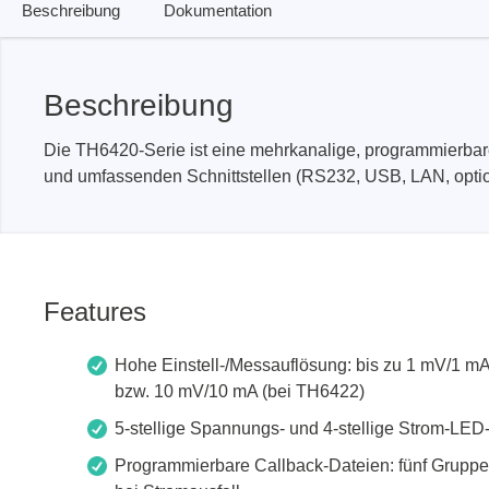
Beschreibung
Dokumentation
PEmicro
Prodigy 
Beschreibung
In-System Programmer &
Embedd
Debugger
Exercis
Die TH6420-Serie ist eine mehrkanalige, programmierbare
Debugger Software
Kommun
und umfassenden Schnittstellen (RS232, USB, LAN, optio
Programmer Software
Exercis
Speiche
Produktionsprogrammiergeräte
Decodin
DLL Bibliotheken
Oszill
Kabel, Adapter & Zubehör
Features
Unterstützte ICs
Hohe Einstell-/Messauflösung: bis zu 1 mV/1 
bzw. 10 mV/10 mA (bei TH6422)
Serosys
Sensepe
5-stellige Spannungs- und 4-stellige Strom-LED
CAN Analyzer, Stimulatoren &
Freihan
Programmierbare Callback-Dateien: fünf Gruppe
Logger
Zubehö