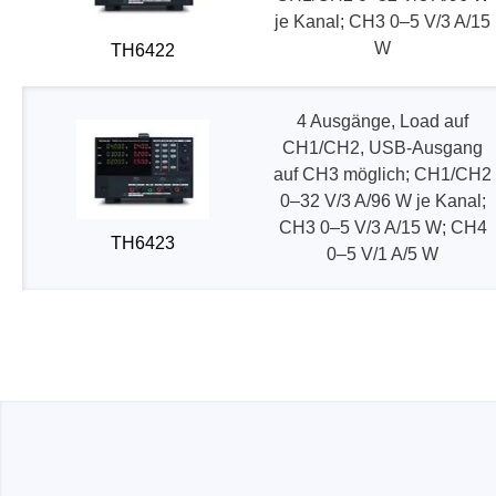
je Kanal; CH3 0–5 V/3 A/15
W
TH6422
4 Ausgänge, Load auf
CH1/CH2, USB-Ausgang
auf CH3 möglich; CH1/CH2
0–32 V/3 A/96 W je Kanal;
CH3 0–5 V/3 A/15 W; CH4
TH6423
0–5 V/1 A/5 W