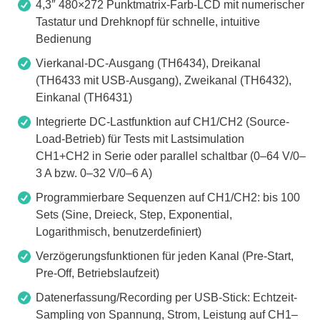
4,3″ 480×272 Punktmatrix-Farb-LCD mit numerischer
Tastatur und Drehknopf für schnelle, intuitive
Bedienung
Vierkanal-DC-Ausgang (TH6434), Dreikanal
(TH6433 mit USB-Ausgang), Zweikanal (TH6432),
Einkanal (TH6431)
Integrierte DC-Lastfunktion auf CH1/CH2 (Source-
Load-Betrieb) für Tests mit Lastsimulation
CH1+CH2 in Serie oder parallel schaltbar (0–64 V/0–
3 A bzw. 0–32 V/0–6 A)
Programmierbare Sequenzen auf CH1/CH2: bis 100
Sets (Sine, Dreieck, Step, Exponential,
Logarithmisch, benutzerdefiniert)
Verzögerungsfunktionen für jeden Kanal (Pre-Start,
Pre-Off, Betriebslaufzeit)
Datenerfassung/Recording per USB-Stick: Echtzeit-
Sampling von Spannung, Strom, Leistung auf CH1–