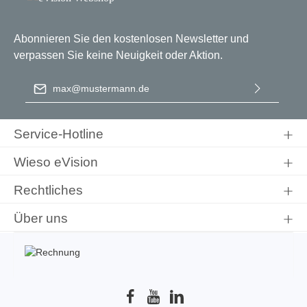
Abonnieren Sie den kostenlosen Newsletter und
verpassen Sie keine Neuigkeit oder Aktion.
E-Mail-Adresse
*
Ich habe die
Datenschutzbestimmungen
zur Kenntnis
genommen und die
AGB
gelesen und bin mit ihnen
Service-Hotline
einverstanden.
Wieso eVision
Rechtliches
Über uns