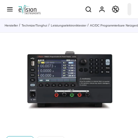
Hersteller
Techmize/Tonghui
Leistungselektroniktester
AC/DC Programmierbare Netzger