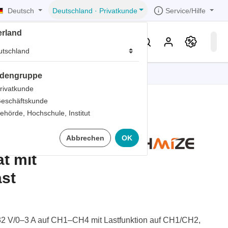
Deutsch
Service/Hilfe
Deutschland
·
Privatkunde
erland
eller
Service & Wissen
dengruppe
tionen
tionen
tionen
tionen
tionen
rivatkunde
eschäftskunde
er
ehörde, Hochschule, Institut
ds
6434
Abbrechen
OK
er
rds
t mit
er
ast
ter
–32 V/0–3 A auf CH1–CH4 mit Lastfunktion auf CH1/CH2,
ts