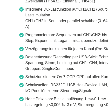
Zweikanal (TH6432), Einkanal (TH6431)
Zubehör
Integrierte DC-Lastfunktion auf CH1/CH2 (Source
Lastsimulation
CH1+CH2 in Serie oder parallel schaltbar (0–6
A)
Programmierbare Sequenzen auf CH1/CH2: bis 1
Step, Exponential, Logarithmisch, benutzerdefini
Verzögerungsfunktionen für jeden Kanal (Pre-Star
Datenerfassung/Recording per USB-Stick: Echtz
Spannung, Strom, Leistung auf CH1–CH4, Interv
Gruppen, Single/Continuous
Schutzfunktionen: OVP, OCP, OPP auf allen Ka
Total Phase
Techmize
Schnittstellen: RS232C, USB Host/Device, LAN, 
Kabeltester
Kompon
I/O-Ports für externe Steuerung/Signale
Host Adapter
Signalt
Hohe Präzision: Einstellauflösung 1 mV/0,1 mA
Protokoll Analysatoren
Leistun
Lastregelung ≤0,006 %+3 mV, Stromregelung ≤