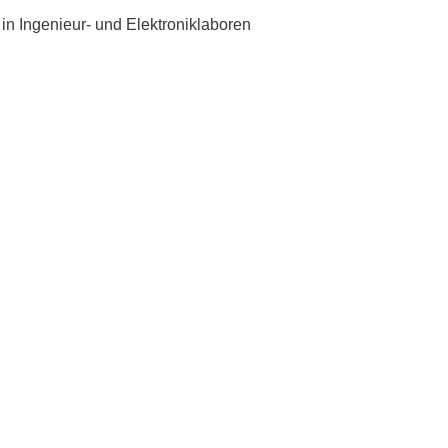
in Ingenieur- und Elektroniklaboren
räte
e
eräte