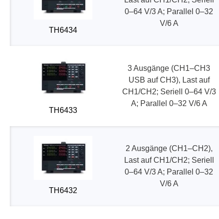
0–64 V/3 A; Parallel 0–32
V/6 A
TH6434
3 Ausgänge (CH1–CH3
USB auf CH3), Last auf
CH1/CH2; Seriell 0–64 V/3
A; Parallel 0–32 V/6 A
TH6433
2 Ausgänge (CH1–CH2),
Last auf CH1/CH2; Seriell
0–64 V/3 A; Parallel 0–32
V/6 A
TH6432