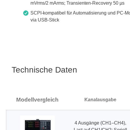
Boards & Adapter
Elektro
mVrms/2 mArms; Transienten-Recovery 50 µs
Entwicklungskits
Leitun
SCPI-kompatibel für Automatisierung und PC-M
Kabel & Clips
via USB-Stick
Software
Unterstützte Chips
Technische Daten
Modellvergleich
Kanalausgabe
4 Ausgänge (CH1–CH4),
Last auf CH1/CH2; Seriell