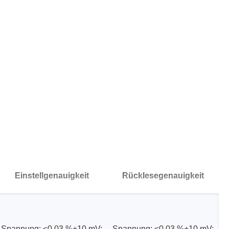
ergeräte
Einstellgenauigkeit
Rücklesegenauigkeit
Spannung: ≤0,03 %+10 mV;
Spannung: ≤0,03 %+10 mV;