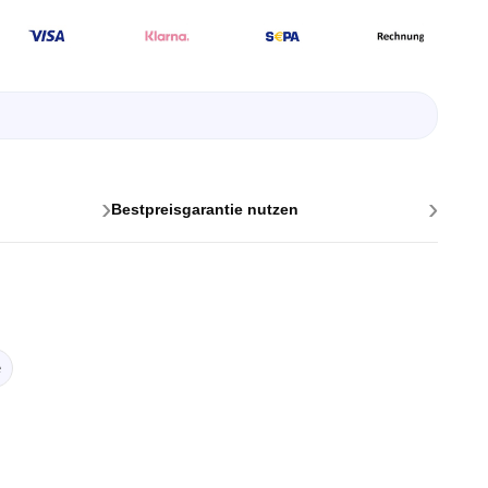
›
›
Bestpreisgarantie nutzen
ttstellen
ponenten
e