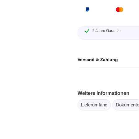
ebugger
olator
 & Kabel
2 Jahre Garantie
ützte Chips
Passmark
Versand & Zahlung
 isolierte Tastköpfe
Testhardware für PC Schni
Oszilloskope
Testsoftware für PC Kom
Oszilloskope
tive Oszilloskope
Weitere Informationen
rm Oszilloskope
Lieferumfang
Dokument
Ozilloskope
ngstastköpfe
astköpfe
 Klemmen & Zubehör