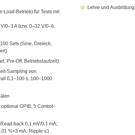
Elektronische Lasten
Lehre und Ausbildung 
-Load-Betrieb) für Tests mit
Funktionsgeneratoren
HF Schaltsysteme
4 V/0–3 A bzw. 0–32 V/0–6
Source Measure Units
Spektrumanalysatoren
00 Sets (Sine, Dreieck,
Signalgeneratoren
ert)
Tragbare Oszilloskope
t, Pre-Off, Betriebslaufzeit)
Tisch Oszilloskope
eit-Sampling von
Vektor Netzwerk Analyzer
all 0,1–100 s, 100–1000
nälen
/Tonghui
Xeltek
optional GPIB, 5 Control-
enten & Materialtester
In System Programmierge
ester & Stromquellen
Sockel Programmiergerät
, Read-back 0,1 mV/0,1 mA;
gselektroniktester
Produktionsprogrammierg
0,01 %+3 mA; Ripple ≤1