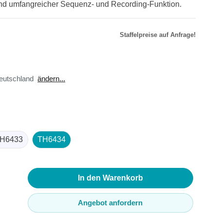
 und umfangreicher Sequenz- und Recording-Funktion.
Staffelpreise auf Anfrage!
r
äte
toren
eutschland
ändern...
ster
en
sse
ör
H6433
TH6434
In den Warenkorb
Angebot anfordern