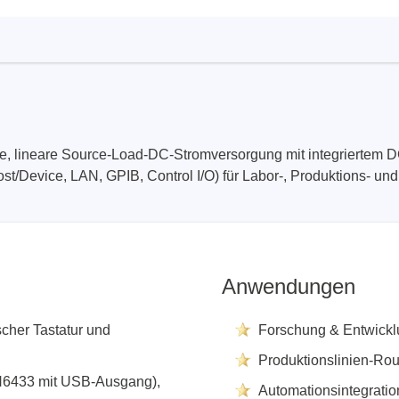
Technovations
Saleae
ed Logic Analyzer
Logic Analyzer
er & Analyzer für
Zubehör
ikationsprotokolle
e, lineare Source-Load-DC-Stromversorgung mit integriertem 
er & Analyzer für
st/Device, LAN, GPIB, Control I/O) für Labor-, Produktions- 
rprotokolle
g Software für Tektronix
oskope
Anwendungen
ek
Siglent
cher Tastatur und
Forschung & Entwicklu
Produktionslinien-Rou
d Tastkopf & Boardkits
DC Labornetzgeräte
H6433 mit USB-Ausgang),
r
Digital Multimeter
Automationsintegratio