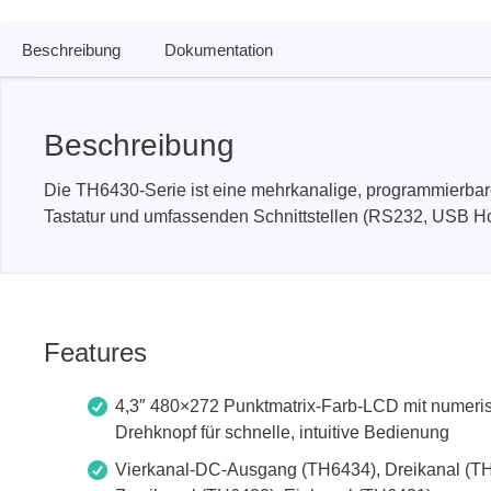
Beschreibung
Dokumentation
PEmicro
Prodigy 
In-System Programmer &
Embedd
Debugger
Beschreibung
Exercis
Debugger Software
Kommun
Die TH6430-Serie ist eine mehrkanalige, programmierbar
Programmer Software
Exercis
Tastatur und umfassenden Schnittstellen (RS232, USB Ho
Speiche
Produktionsprogrammiergeräte
Decodin
DLL Bibliotheken
Oszill
Kabel, Adapter & Zubehör
Unterstützte ICs
Features
Serosys
Sensepe
4,3″ 480×272 Punktmatrix-Farb-LCD mit numeris
Drehknopf für schnelle, intuitive Bedienung
CAN Analyzer, Stimulatoren &
Freihan
Logger
Vierkanal-DC-Ausgang (TH6434), Dreikanal (T
Zubehö