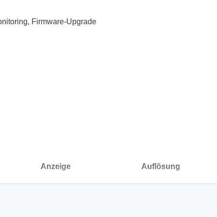
nische Sicherheitstester
Automatisierte Programmi
gen & Kabelbaumtester
Unterstützte Chips
onitoring, Firmware-Upgrade
Anzeige
Auflösung