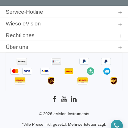
Ich habe die
Datenschutzbestimmungen
zur Kenntnis
genommen und die
AGB
gelesen und bin mit ihnen
Service-Hotline
einverstanden.
Wieso eVision
Rechtliches
Über uns
© 2026 eVision Instruments
* Alle Preise inkl. gesetzl. Mehrwertsteuer zzgl.