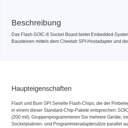
PEmicro
Prodigy 
Beschreibung
In-System Programmer &
Embedd
Das Flash-SOIC-8 Sockel Board bietet Embedded-System-I
Debugger
Exercis
Bausteinen mittels dem Cheetah SPI-Hostadapter und der
Debugger Software
Kommun
Programmer Software
Exercis
Speiche
Produktionsprogrammiergeräte
Decodin
DLL Bibliotheken
Oszill
Kabel, Adapter & Zubehör
Unterstützte ICs
Haupteigenschaften
Flash und Burn SPI Serielle Flash-Chips, die der Pinbel
Serosys
Sensepe
in einem dieser Standard-Chip-Pakete entsprechen: SOI
CAN Analyzer, Stimulatoren &
Freihan
(200 mil). Gruppenprogrammieren Sie mehrere Geräte, i
Logger
Sockelplatinen- und Programmieradaptersätze parallel a
Zubehö