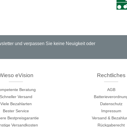
Elektronische Lasten
Funktionsgeneratoren
HF Schaltsysteme
Source Measure Units
Spektrumanalysatoren
letter und verpassen Sie keine Neuigkeit oder
Signalgeneratoren
Tragbare Oszilloskope
Tisch Oszilloskope
Vektor Netzwerk Analyzer
Wieso eVision
Rechtliches
ompetente Beratung
AGB
/Tonghui
Xeltek
Schneller Versand
Batterieverordnun
enten & Materialtester
In System Programmierge
Viele Bezahlarten
Datenschutz
ester & Stromquellen
Sockel Programmiergerät
Bester Service
Impressum
ere Bestpreisgarantie
Versand & Bezahlu
gselektroniktester
Produktionsprogrammierg
stige Versandkosten
Rückgaberecht