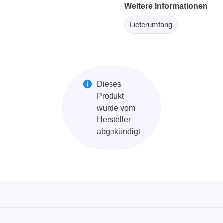
Weitere Informationen
ebugger
olator
Lieferumfang
 & Kabel
ützte Chips
Passmark
Dieses
Produkt
 isolierte Tastköpfe
Testhardware für PC Schni
wurde vom
Oszilloskope
Testsoftware für PC Kom
Hersteller
abgekündigt
Oszilloskope
tive Oszilloskope
rm Oszilloskope
Ozilloskope
ngstastköpfe
astköpfe
 Klemmen & Zubehör