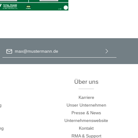
E-Mail-Adresse
*
Ich habe die
Datenschutzbestimmungen
zur Kenntnis
genommen und die
AGB
gelesen und bin mit ihnen
einverstanden.
Über uns
Karriere
g
Unser Unternehmen
räte
Presse & News
e
Unternehmenswebsite
ng
Kontakt
eräte
RMA & Support