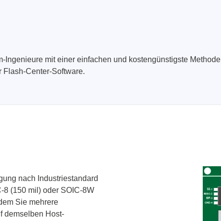
Technovations
Saleae
ed Logic Analyzer
Logic Analyzer
ngenieure mit einer einfachen und kostengünstigste Methode 
er & Analyzer für
Zubehör
 Flash-Center-Software.
ikationsprotokolle
er & Analyzer für
rprotokolle
g Software für Tektronix
oskope
egung nach Industriestandard
ek
Siglent
C-8 (150 mil) oder SOIC-8W
d Tastkopf & Boardkits
DC Labornetzgeräte
ndem Sie mehrere
uf demselben Host-
r
Digital Multimeter