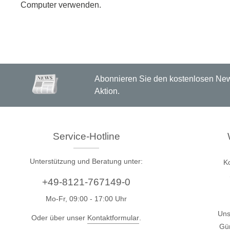
Computer verwenden.
Zubehör
Abonnieren Sie den kostenlosen News
Aktion.
Service-Hotline
Unterstützung und Beratung unter:
K
Total Phase
Techmize
+49-8121-767149-0
Kabeltester
Kompon
Mo-Fr, 09:00 - 17:00 Uhr
Host Adapter
Signalt
Uns
Protokoll Analysatoren
Leistun
Oder über unser
Kontaktformular
.
Gün