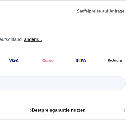
Staffelpreise auf Anfrage!
r
äte
eutschland
ändern...
toren
ster
en
sse
ör
›
›
Bestpreisgarantie nutzen