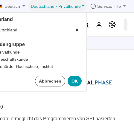
Deutsch
Service/Hilfe
Deutschland
·
Privatkunde
erland
eller
Service & Wissen
dengruppe
tionen
tionen
tionen
tionen
tionen
rivatkunde
eschäftskunde
er
ehörde, Hochschule, Institut
ds
lash SOIC-8
Abbrechen
OK
er
rds
er
ter
10
oard ermöglicht das Programmieren von SPI-basierten
ts