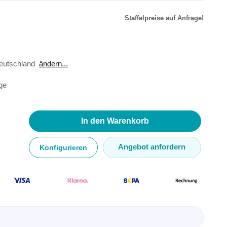
Staffelpreise auf Anfrage!
r
äte
eutschland
ändern...
toren
age
ster
en
sse
ör
In den Warenkorb
Angebot anfordern
Konfigurieren