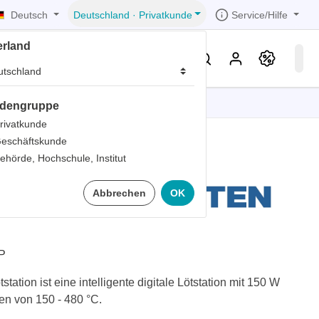
Deutsch
Service/Hilfe
Deutschland
·
Privatkunde
erland
eller
Service & Wissen
dengruppe
tionen
tionen
tionen
tionen
tionen
rivatkunde
eschäftskunde
er
ehörde, Hochschule, Institut
ds
0P 150 Watt
Abbrechen
OK
er
rds
er
ter
P
tion ist eine intelligente digitale Lötstation mit 150 W
en von 150 - 480 °C.
ts