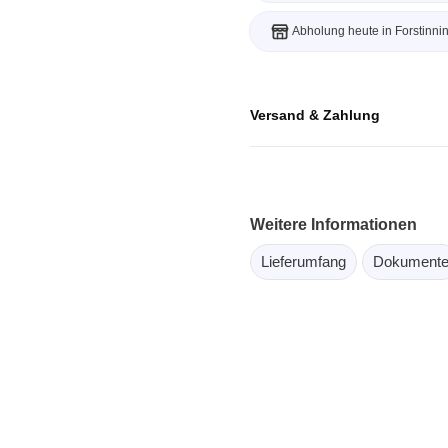
ebugger
Abholung heute in Forstinni
olator
 & Kabel
ützte Chips
Versand & Zahlung
Passmark
 isolierte Tastköpfe
Testhardware für PC Schni
Weitere Informationen
Oszilloskope
Testsoftware für PC Kom
Lieferumfang
Dokument
Oszilloskope
tive Oszilloskope
rm Oszilloskope
Ozilloskope
ngstastköpfe
astköpfe
 Klemmen & Zubehör