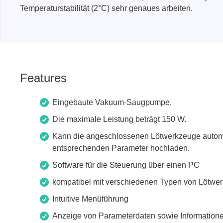
Boards & Adapter
Elektro
Temperaturstabilität (2°C) sehr genaues arbeiten.
Entwicklungskits
Leitun
Kabel & Clips
Software
Unterstützte Chips
Features
Eingebaute Vakuum-Saugpumpe.
Die maximale Leistung beträgt 150 W.
Kann die angeschlossenen Lötwerkzeuge autom
entsprechenden Parameter hochladen.
Software für die Steuerung über einen PC
kompatibel mit verschiedenen Typen von Lötwe
Intuitive Menüführung
Anzeige von Parameterdaten sowie Informatione