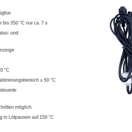
fügbar
 bis 350 °C nur ca. 7 s
atus- und
anzeige
80 °C
librierungsbereich ± 50 °C
steuerte
hritten möglich
g in Lötpausen auf 150 °C