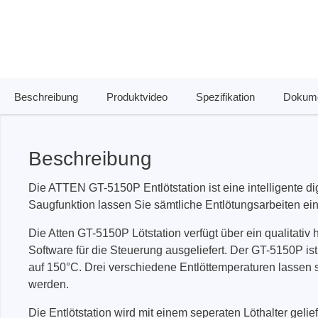
Zubehör
Beschreibung
Produktvideo
Spezifikation
Dokume
Beschreibung
Die ATTEN GT-5150P Entlötstation ist eine intelligente di
Saugfunktion lassen Sie sämtliche Entlötungsarbeiten e
Total Phase
Techmize
Die Atten GT-5150P Lötstation verfügt über ein qualitat
Software für die Steuerung ausgeliefert. Der GT-5150P is
Kabeltester
Kompon
auf 150°C. Drei verschiedene Entlöttemperaturen lassen 
Host Adapter
Signalt
werden.
Protokoll Analysatoren
Leistun
Die Entlötstation wird mit einem seperaten Löthalter gelief