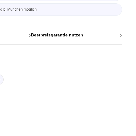
ng b. München möglich
›
›
Bestpreisgarantie nutzen
ttstellen
ponenten
e