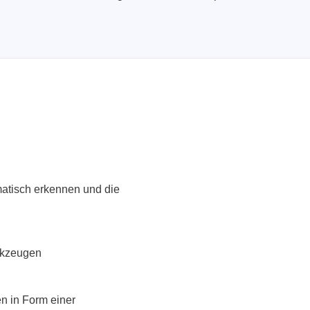
nische Sicherheitstester
Automatisierte Programmi
gen & Kabelbaumtester
Unterstützte Chips
atisch erkennen und die
rkzeugen
n in Form einer