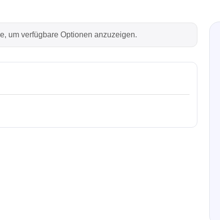
Technovations
Saleae
rie, um verfügbare Optionen anzuzeigen.
ed Logic Analyzer
Logic Analyzer
er & Analyzer für
Zubehör
ikationsprotokolle
er & Analyzer für
rprotokolle
g Software für Tektronix
oskope
ek
Siglent
d Tastkopf & Boardkits
DC Labornetzgeräte
r
Digital Multimeter