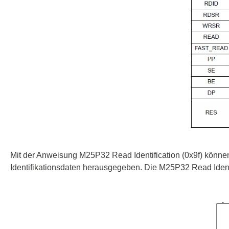
ISP & Sockeladapter
ARM D
Kabel & Clips
USB Is
Unterstützte ICs
Boards
Unterst
Hopetech
Micsig
Batterietester
Optisch
Isolationstester
Tablet 
Widerstandstester
Smart 
Elektronische Lasten
Automo
Mit der Anweisung M25P32 Read Identification (0x9f) könne
Plattfo
Identifikationsdaten herausgegeben. Die M25P32 Read Ident
Tisch 
Spannu
Stromt
Kabel,