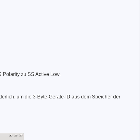
S Polarity zu SS Active Low.
rderlich, um die 3-Byte-Geräte-ID aus dem Speicher der
räte
e
eräte