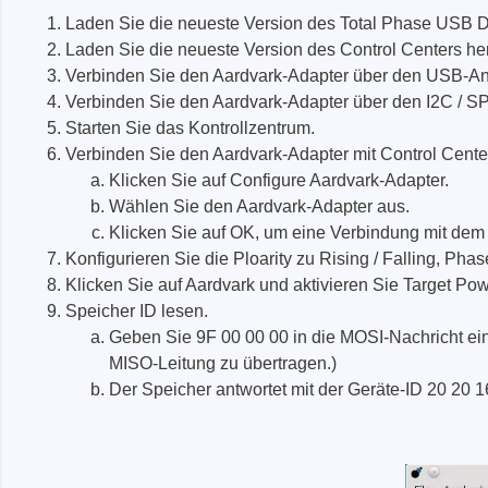
Zubehör
Laden Sie die neueste Version des Total Phase USB Dri
Laden Sie die neueste Version des Control Centers her
Verbinden Sie den Aardvark-Adapter über den USB-An
Verbinden Sie den Aardvark-Adapter über den I2C / S
Starten Sie das Kontrollzentrum.
Verbinden Sie den Aardvark-Adapter mit Control Cente
Klicken Sie auf Configure Aardvark-Adapter.
Wählen Sie den Aardvark-Adapter aus.
Klicken Sie auf OK, um eine Verbindung mit dem 
Konfigurieren Sie die Ploarity zu Rising / Falling, Ph
Klicken Sie auf Aardvark und aktivieren Sie Target Po
Speicher ID lesen.
Geben Sie 9F 00 00 00 in die MOSI-Nachricht ein>
Total Phase
Techmize
MISO-Leitung zu übertragen.)
Der Speicher antwortet mit der Geräte-ID 20 20 16
Kabeltester
Kompon
Host Adapter
Signalt
Protokoll Analysatoren
Leistun