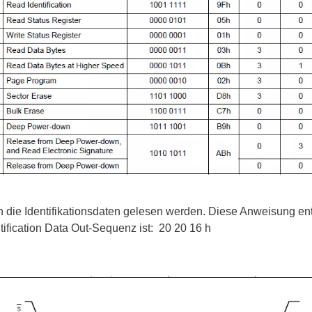
ebugger
olator
 & Kabel
ützte Chips
Passmark
 isolierte Tastköpfe
Testhardware für PC Schni
Oszilloskope
Testsoftware für PC Kom
Oszilloskope
tive Oszilloskope
n die Identifikationsdaten gelesen werden. Diese Anweisung en
rm Oszilloskope
ification Data Out-Sequenz ist: 20 20 16 h
Ozilloskope
ngstastköpfe
astköpfe
 Klemmen & Zubehör