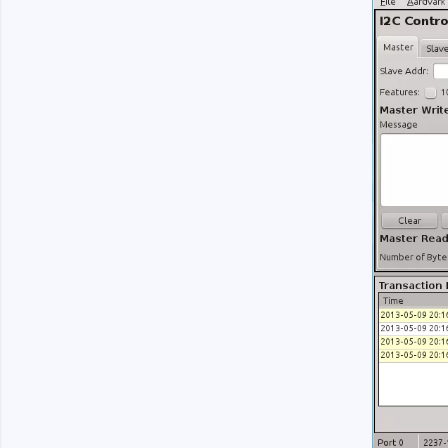
Boards & Adapter
Elektro
Entwicklungskits
Leitun
Kabel & Clips
Software
Unterstützte Chips