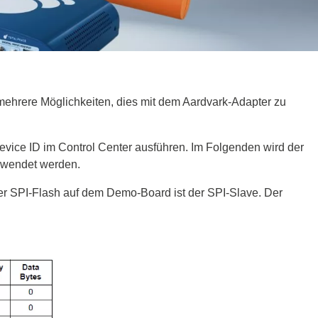
r
äte
mehrere Möglichkeiten, dies mit dem Aardvark-Adapter zu
toren
ster
Device ID im Control Center ausführen. Im Folgenden wird der
en
rwendet werden.
sse
ör
der SPI-Flash auf dem Demo-Board ist der SPI-Slave. Der