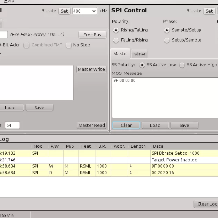
nische Sicherheitstester
Automatisierte Programmi
gen & Kabelbaumtester
Unterstützte Chips