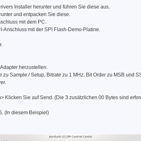
Elektronische Lasten
vers Installer herunter und führen Sie diese aus.
unter und entpacken Sie diese.​
Funktionsgeneratoren
schluss mit dem PC.
HF Schaltsysteme
PI-Anschluss mit der SPI Flash-Demo-Platine.
Source Measure Units
Spektrumanalysatoren
r.
Signalgeneratoren
Tragbare Oszilloskope
Adapter herzustellen.
Tisch Oszilloskope
ase zu Sample / Setup, Bitrate zu 1 MHz, Bit Order zu MSB und S
Vektor Netzwerk Analyzer
wer.
 Klicken Sie auf Send. (Die 3 zusätzlichen 00 Bytes sind erfo
/Tonghui
Xeltek
. (In diesem Beispiel)
enten & Materialtester
In System Programmierge
ester & Stromquellen
Sockel Programmiergerät
gselektroniktester
Produktionsprogrammierg