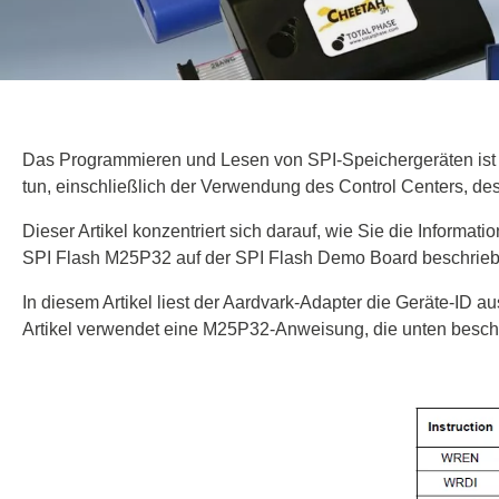
Leistungsmessung
Fachartikel
Applicati
Programmer Assistent
Alle Os
Sonsti
Atten
Binho Ele
Programmierbare Netzgeräte
Unterstützte Chips
Allgemein
Automo
Aldec
Bidirektionale Netzgeräte
Lötstationen
Busprotokolle
Tisch 
Host A
Dedipr
Elektronische Lasten
Heißluftstationen
Code Debuggen
PC Osz
Protoco
Hopete
Multimeter
Das Programmieren und Lesen von SPI-Speichergeräten ist e
Nacharbeitsstationen
Signalmessung
Tragba
Zubehö
PEmic
tun, einschließlich der Verwendung des Control Centers, de
Leistungsmessgeräte
Zubehör
Programmiertechnik
Spannu
Siglent
Präzisions-Quellenmesseinheiten
Dieser Artikel konzentriert sich darauf, wie Sie die Inform
HDMI & USB Kabel
Stromt
Total 
(SMU)
SPI Flash M25P32 auf der SPI Flash Demo Board beschriebe
USB Power Delivery
Prodig
Widerstandsmessung
Micsig
In diesem Artikel liest der Aardvark-Adapter die Geräte-ID 
Artikel verwendet eine M25P32-Anweisung, die unten besch
Generatoren
Dediprog
Computer 
Elprotron
Funktionsgeneratoren
SPI Flash Emulator
Schnitt
S-GA
RF Signalgeneratoren
SPI Flash (ISP) Programmer
Hardwa
C-GA
Pattern Generator
UFS & eMMC Programmer
XStrea
Universal IC Programmer
XStrea