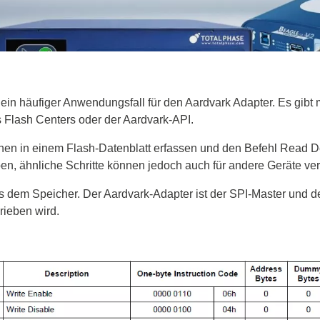
on Notes
Anwendungsbereiche
zilloskope
ges
Batterietester
ctronics
CSS Electronics
tive Oszilloskope
USB/Video Kabeltester
Automotive
Oszilloskope
dapter
og
Kabelbaum-/Leitungsteste
CAN Bus Datenlogger
Mobile
illoskope
l Analyzer
ch
LCR & Impedanzmessger
Sensor zu CAN Module
Internet of Things
in häufiger Anwendungsfall für den Aardvark Adapter. Es gibt 
re Oszilloskope
r
ro
Halbleiter- & C-V-Analysa
DBC Dateien
s Flash Centers oder der Aardvark-API.
ngstastköpfe
Transformator- & Wickelte
Montagekits
ationen in einem Flash-Datenblatt erfassen und den Befehl Read 
astköpfe
Phase
Widerstandstester
WiFi, LTE, GNSS Antenn
n, ähnliche Schritte können jedoch auch für andere Geräte ve
y Technovations
USB Netzteile & Anschlü
Adapter, Kabel und Zubeh
aus dem Speicher. Der Aardvark-Adapter ist der SPI-Master und 
rieben wird.
& Schnittstellentests
ic
Quellcodetests
Flextech
stellen Testhardware
NG
SPI Flash Emulator
A2B Monitors & Bridges
re Testsoftware
NG
Jtag MCU Debugger
m-Iso Serie
mPro-Iso Serie