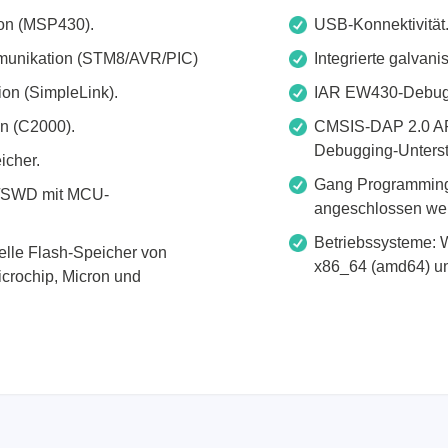
Elektronische Lasten
on (MSP430).
USB-Konnektivität
Funktionsgeneratoren
munikation (STM8/AVR/PIC)
Integrierte galvan
HF Schaltsysteme
ion (SimpleLink).
IAR EW430-Debugg
Source Measure Units
n (C2000).
CMSIS-DAP 2.0 AR
Spektrumanalysatoren
Debugging-Unterst
icher.
Signalgeneratoren
Gang Programming 
G/SWD mit MCU-
Tragbare Oszilloskope
angeschlossen we
Tisch Oszilloskope
Betriebssysteme: W
elle Flash-Speicher von
Vektor Netzwerk Analyzer
x86_64 (amd64) un
icrochip, Micron und
/Tonghui
Xeltek
enten & Materialtester
In System Programmierge
ester & Stromquellen
Sockel Programmiergerät
gselektroniktester
Produktionsprogrammierg