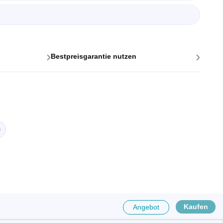
›
›
Bestpreisgarantie nutzen
ttstellen
ponenten
e
Kaufen
Angebot