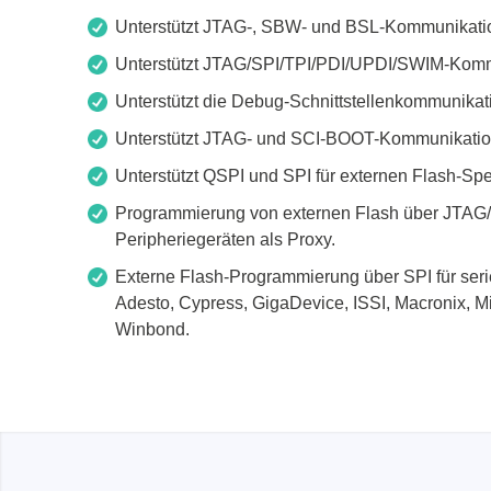
Zubehör
Unterstützt JTAG-, SBW- und BSL-Kommunikati
Unterstützt JTAG/SPI/TPI/PDI/UPDI/SWIM-Kom
Unterstützt die Debug-Schnittstellenkommunikat
Unterstützt JTAG- und SCI-BOOT-Kommunikatio
Unterstützt QSPI und SPI für externen Flash-Spe
Programmierung von externen Flash über JTA
Peripheriegeräten als Proxy.
Externe Flash-Programmierung über SPI für seri
Adesto, Cypress, GigaDevice, ISSI, Macronix, M
Winbond.
Total Phase
Techmize
Kabeltester
Kompon
Host Adapter
Signalt
Protokoll Analysatoren
Leistun