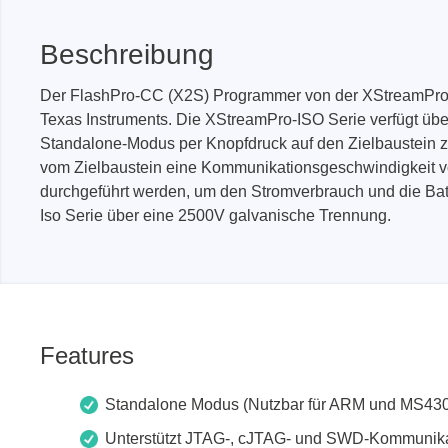
Beschreibung
PEmicro
Prodigy 
Der FlashPro-CC (X2S) Programmer von der XStreamPro-IS
In-System Programmer &
Embedd
Texas Instruments. Die XStreamPro-ISO Serie verfügt üb
Debugger
Exercis
Standalone-Modus per Knopfdruck auf den Zielbaustein 
Debugger Software
Kommun
vom Zielbaustein eine Kommunikationsgeschwindigkeit v
Programmer Software
Exercis
durchgeführt werden, um den Stromverbrauch und die Batt
Speiche
Produktionsprogrammiergeräte
Iso Serie über eine 2500V galvanische Trennung.
Decodin
DLL Bibliotheken
Oszill
Kabel, Adapter & Zubehör
Unterstützte ICs
Features
Serosys
Sensepe
Standalone Modus (Nutzbar für ARM und MS430
CAN Analyzer, Stimulatoren &
Freihan
Logger
Zubehö
Unterstützt JTAG-, cJTAG- und SWD-Kommunika