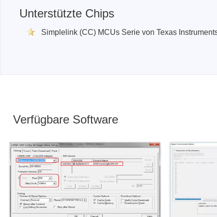
Boards & Adapter
Elektro
Unterstützte Chips
Entwicklungskits
Leitun
Kabel & Clips
Simplelink (CC) MCUs Serie von Texas Instrument
Software
Unterstützte Chips
Verfügbare Software