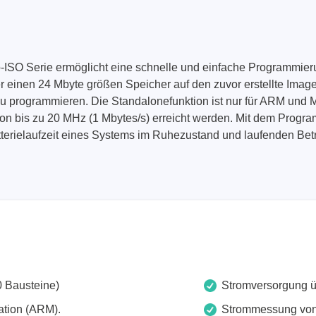
Technovations
Saleae
O Serie ermöglicht eine schnelle und einfache Programmierun
ed Logic Analyzer
Logic Analyzer
er einen 24 Mbyte größen Speicher auf den zuvor erstellte Ima
er & Analyzer für
Zubehör
zu programmieren. Die Standalonefunktion ist nur für ARM und
ikationsprotokolle
on bis zu 20 MHz (1 Mbytes/s) erreicht werden. Mit dem Prog
er & Analyzer für
erielaufzeit eines Systems im Ruhezustand und laufenden Betri
rprotokolle
g Software für Tektronix
oskope
ek
Siglent
 Bausteine)
Stromversorgung üb
d Tastkopf & Boardkits
DC Labornetzgeräte
r
Digital Multimeter
tion (ARM).
Strommessung von