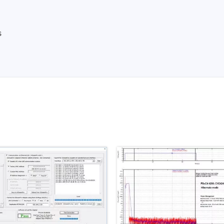
nische Sicherheitstester
Automatisierte Programmi
gen & Kabelbaumtester
Unterstützte Chips
s