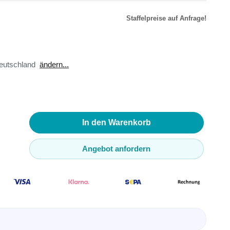
Staffelpreise auf Anfrage!
r
äte
eutschland
ändern...
toren
ster
en
sse
ör
In den Warenkorb
Angebot anfordern