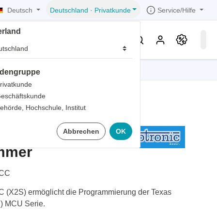
Deutsch
Service/Hilfe
Deutschland
·
Privatkunde
erland
eller
Service & Wissen
dengruppe
tionen
tionen
tionen
tionen
tionen
rivatkunde
eschäftskunde
er
ehörde, Hochschule, Institut
ds
lashPro-CC
Abbrechen
OK
er
rds
ammer
er
ter
-CC
C (X2S) ermöglicht die Programmierung der Texas
C) MCU Serie.
ts