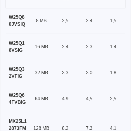
W25Q8
8 MB
2,5
2.4
1,5
0JVSIQ
W25Q1
16 MB
2.4
2.3
1.4
6VSIG
W25Q3
32 MB
3.3
3.0
1.8
2VFIG
W25Q6
64 MB
4.9
4,5
2,5
4FVBIG
MX25L1
2873FM
128 MB
8.2
7.3
4.1