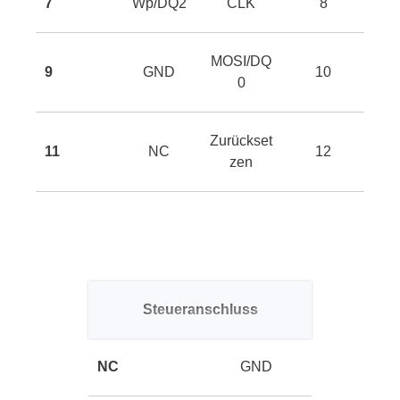
7
Wp/DQ2
CLK
8
MOSI/DQ
9
GND
10
0
Zurückset
11
NC
12
zen
Steueranschluss
NC
GND