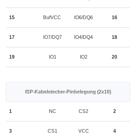
15
BufVCC
IO6/DQ6
16
17
IO7/DQ7
IO4/DQ4
18
19
IO1
IO2
20
ISP-Kabelstecker-Pinbelegung (2x10)
1
NC
CS2
2
3
CS1
VCC
4