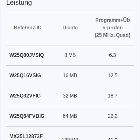
Leistung
Programm+Üb
Referenz-IC
Dichte
erprüfen
(25 MHz, Quad)
W25Q80JVSIQ
8 MB
6.3
W25Q16VSIG
16 MB
12,5
W25Q32VFIG
32 MB
18.7
W25Q64FVBIG
64 MB
22.2
MX25L12873F