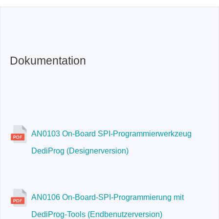
SF600 Plus:
CLI
SF600-G2:
SF Software
NuProg-E2:
X
SF600-G2:
ATE-Port, CLI
NuProg-E2:
Dediware
SF600-G2
Dokumentation
NuProg-E2:
X
AN0103 On-Board SPI-Programmierwerkzeug
NuProg-E2
DediProg (Designerversion)
AN0106 On-Board-SPI-Programmierung mit
DediProg-Tools (Endbenutzerversion)