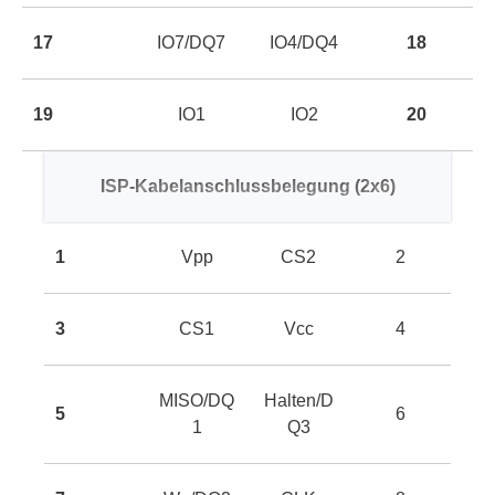
17
IO7/DQ7
IO4/DQ4
18
19
IO1
IO2
20
ISP-Kabelanschlussbelegung (2x6)
1
Vpp
CS2
2
3
CS1
Vcc
4
MISO/DQ
Halten/D
5
6
1
Q3