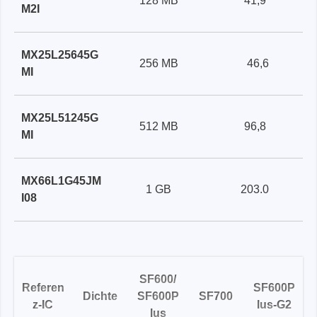
128 MB
41,9
M2I
MX25L25645G
256 MB
46,6
MI
MX25L51245G
512 MB
96,8
MI
MX66L1G45JM
1 GB
203.0
I08
SF600/
Referen
SF600P
Dichte
SF600P
SF700
z-IC
lus-G2
lus