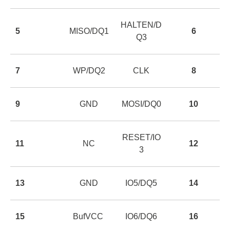
HALTEN/D
5
MISO/DQ1
6
Q3
7
WP/DQ2
CLK
8
9
GND
MOSI/DQ0
10
RESET/IO
11
NC
12
3
13
GND
IO5/DQ5
14
15
BufVCC
IO6/DQ6
16