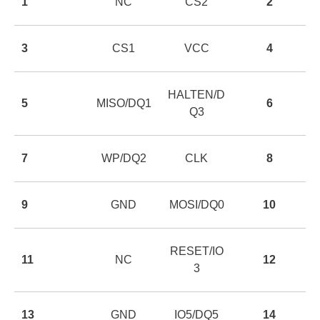
1
NC
CS2
2
3
CS1
VCC
4
HALTEN/D
5
MISO/DQ1
6
Q3
7
WP/DQ2
CLK
8
9
GND
MOSI/DQ0
10
RESET/IO
11
NC
12
3
13
GND
IO5/DQ5
14