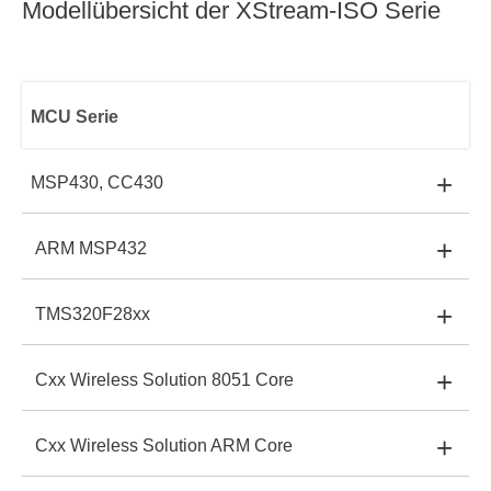
XStreamPro-Iso:
Windows 32, 64bit und Linux
Modellübersicht der XStream-ISO Serie
MCU Serie
+
MSP430, CC430
MCU Hersteller
+
ARM MSP432
MCU Hersteller:
Texas Instruments
FlashPro-ARM
GangPro-ARM
+
TMS320F28xx
MCU Hersteller:
Texas Instruments
FlashPro-ARMGangPro-ARM:
X
FlashPro-430
+
GangPro-430
Cxx Wireless Solution 8051 Core
MCU Hersteller:
Texas Instruments
FlashPro-ARMGangPro-ARM:
✓
FlashPro-430GangPro-430:
✓
+
Cxx Wireless Solution ARM Core
FlashPro-MSP
MCU Hersteller:
Texas Instruments
FlashPro-ARMGangPro-ARM:
X