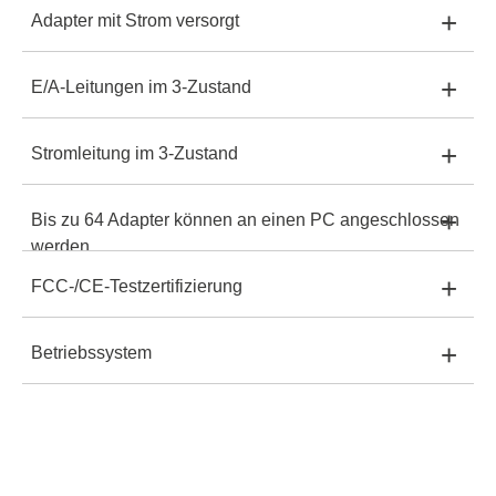
+
Adapter mit Strom versorgt
XStream-Iso:
-
XStreamPro-Iso:
Ja
+
E/A-Leitungen im 3-Zustand
XStream-Iso:
USB +5V
XStreamPro-Iso:
Ja
+
Stromleitung im 3-Zustand
XStream-Iso:
Ja, Pullup 1M zu Vcc
XStreamPro-Iso:
USB +5V oder PoE +48V
+
Bis zu 64 Adapter können an einen PC angeschlossen
XStream-Iso:
-
XStreamPro-Iso:
Ja
werden
+
FCC-/CE-Testzertifizierung
XStreamPro-Iso:
Ja
XStream-Iso:
Ja
+
Betriebssystem
XStream-Iso:
Ja
XStreamPro-Iso:
Ja
XStream-Iso:
Windows 32, 64bit und Linux
XStreamPro-Iso:
Ja