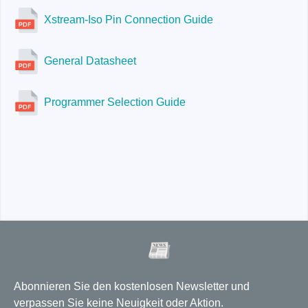
FlashPro-M:
✓
GangPro-M:
X
FlashPro-2000:
Xstream-Iso Pin Connection Guide
X
FlashPro-XGangPro-X:
GangPro-M:
FlashPro-XGangPro-X:
✓
✓
General Datasheet
FlashPro-M:
✓
X
Programmer Selection Guide
GangPro-M:
✓
FlashPro-XGangPro-X:
✓
FlashPro-XGangPro-X:
✓
Abonnieren Sie den kostenlosen Newsletter und
verpassen Sie keine Neuigkeit oder Aktion.