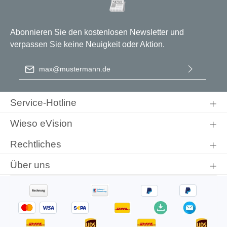
Abonnieren Sie den kostenlosen Newsletter und
verpassen Sie keine Neuigkeit oder Aktion.
E-Mail-Adresse
*
Ich habe die
Datenschutzbestimmungen
zur Kenntnis
genommen und die
AGB
gelesen und bin mit ihnen
Service-Hotline
einverstanden.
Wieso eVision
Rechtliches
Über uns