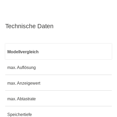
Technische Daten
Modellvergleich
max. Auflösung
max. Anzeigewert
4½ Digits
SDM3045X
max. Abtastrate
60.000
5½ Digits
Speichertiefe
150 Sa/s
240.000