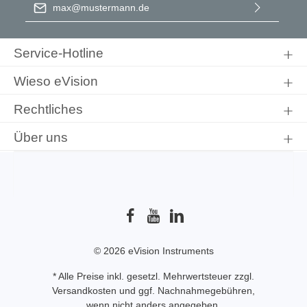
E-Mail-Adresse
*
Ich habe die
Datenschutzbestimmungen
zur Kenntnis
genommen und die
AGB
gelesen und bin mit ihnen
Service-Hotline
einverstanden.
Wieso eVision
Rechtliches
Über uns
© 2026 eVision Instruments
* Alle Preise inkl. gesetzl. Mehrwertsteuer zzgl.
Versandkosten
und ggf. Nachnahmegebühren,
wenn nicht anders angegeben.