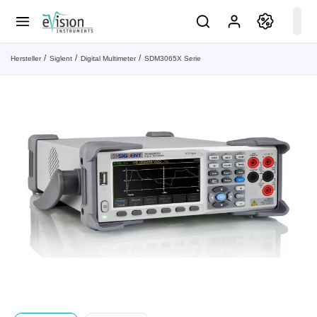
Hersteller
Siglent
Digital Multimeter
SDM3065X Serie