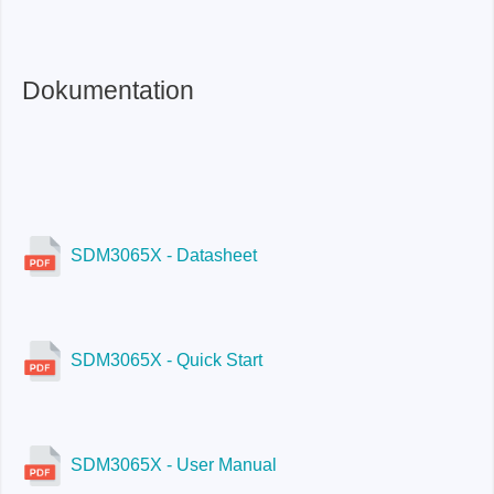
SDM3065X
Ja
200µA-10A
200mV-750V
Dokumentation
Nein
200µA-10A
Ja
SDM3065X-SC
SDM3065X - Datasheet
SDM3065X - Quick Start
SDM3065X - User Manual