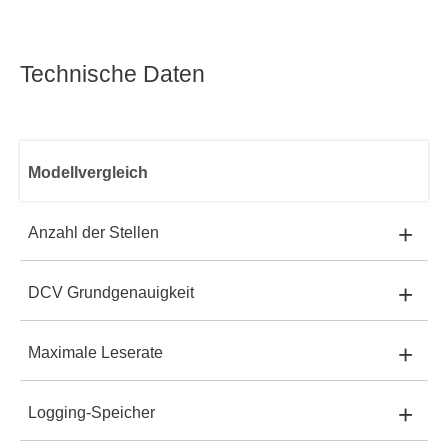
Technische Daten
Modellvergleich
+
Anzahl der Stellen
+
DCV Grundgenauigkeit
SDM4055A:
5½
SDM4055A
+
Maximale Leserate
SDM4055A:
150 ppm
SDM4055A-SC:
5½
+
Logging-Speicher
SDM4055A:
4,800 rdgs/s
SDM4055A-SC:
150 ppm
SDM4065A:
6½