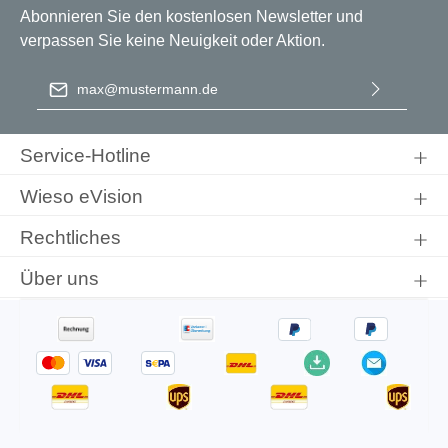
Abonnieren Sie den kostenlosen Newsletter und
verpassen Sie keine Neuigkeit oder Aktion.
E-Mail-Adresse
*
Ich habe die
Datenschutzbestimmungen
zur Kenntnis
genommen und die
AGB
gelesen und bin mit ihnen
Service-Hotline
einverstanden.
Wieso eVision
Rechtliches
Über uns